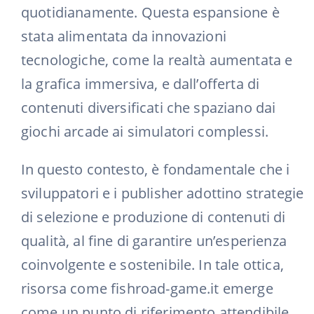
quotidianamente. Questa espansione è
stata alimentata da innovazioni
tecnologiche, come la realtà aumentata e
la grafica immersiva, e dall’offerta di
contenuti diversificati che spaziano dai
giochi arcade ai simulatori complessi.
In questo contesto, è fondamentale che i
sviluppatori e i publisher adottino strategie
di selezione e produzione di contenuti di
qualità, al fine di garantire un’esperienza
coinvolgente e sostenibile. In tale ottica,
risorsa come fishroad-game.it emerge
come un punto di riferimento attendibile,