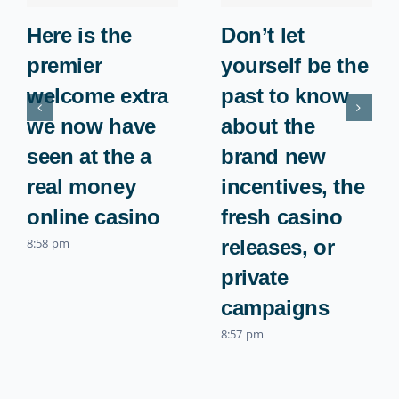
Here is the
Don’t let
premier
yourself be the
welcome extra
past to know
we now have
about the
seen at the a
brand new
real money
incentives, the
online casino
fresh casino
8:58 pm
releases, or
private
campaigns
8:57 pm