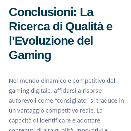
Conclusioni: La
Ricerca di Qualità e
l’Evoluzione del
Gaming
Nel mondo dinamico e competitivo del
gaming digitale, affidarsi a risorse
autorevoli come “consigliato” si traduce in
un vantaggio competitivo reale. La
capacità di identificare e adottare
contenuti di alta qualità, innovativi e