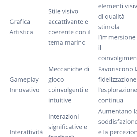
elementi visiv
Stile visivo
di qualità
Grafica
accattivante e
stimola
Artistica
coerente con il
l’immersione
tema marino
il
coinvolgimen
Meccaniche di
Favoriscono l
Gameplay
gioco
fidelizzazione
Innovativo
coinvolgenti e
l’esplorazion
intuitive
continua
Aumentano l
Interazioni
soddisfazion
significative e
Interattività
e la percezio