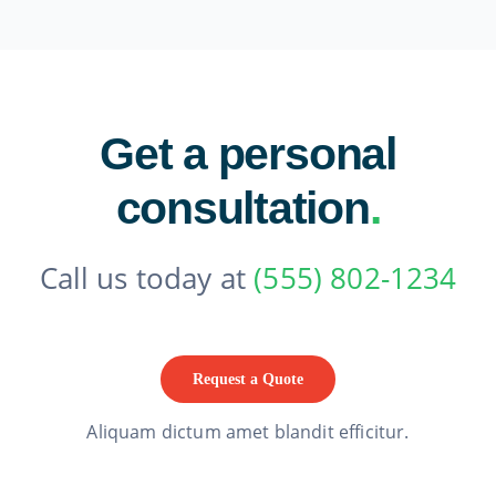
Get a personal
consultation
.
Call us today at
(555) 802-1234
Request a Quote
Aliquam dictum amet blandit efficitur.