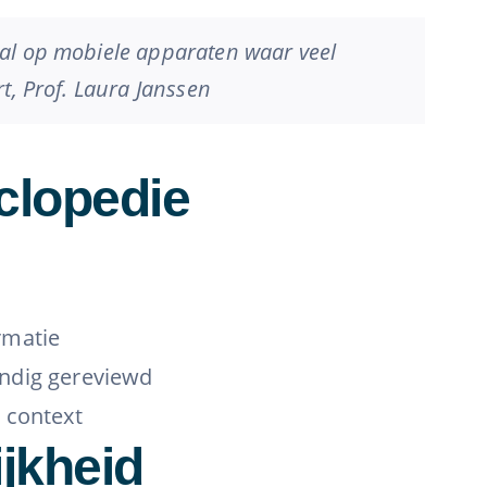
ral op mobiele apparaten waar veel
t, Prof. Laura Janssen
clopedie
rmatie
undig gereviewd
 context
jkheid