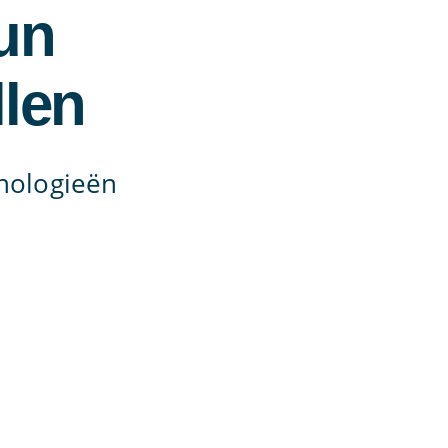
un
llen
hnologieën