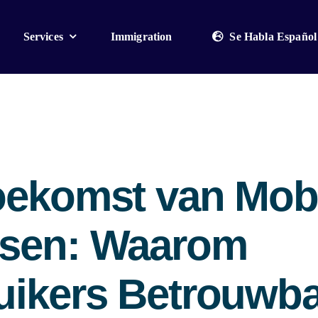
Services
Immigration
Se Habla Español
oekomst van Mob
sen: Waarom
uikers Betrouwb