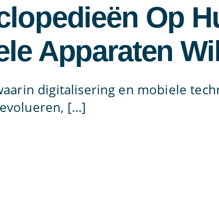
clopedieën Op H
le Apparaten Wi
 waarin digitalisering en mobiele tec
evolueren, […]