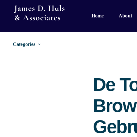
Skip
to
Home
About
content
Categories
De T
Brow
Gebr