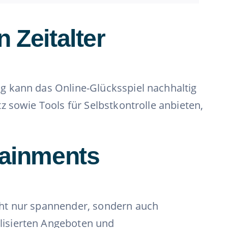
 Zeitalter
g kann das Online-Glücksspiel nachhaltig
z sowie Tools für Selbstkontrolle anbieten,
tainments
cht nur spannender, sondern auch
lisierten Angeboten und