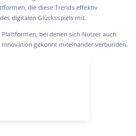
formen, die diese Trends effektiv
 des digitalen Glücksspiels mit.
a Plattformen, bei denen sich Nutzer auch
d Innovation gekonnt miteinander verbunden.