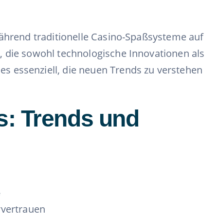
Während traditionelle Casino-Spaßsysteme auf
, die sowohl technologische Innovationen als
s essenziell, die neuen Trends zu verstehen
s: Trends und
e
rvertrauen