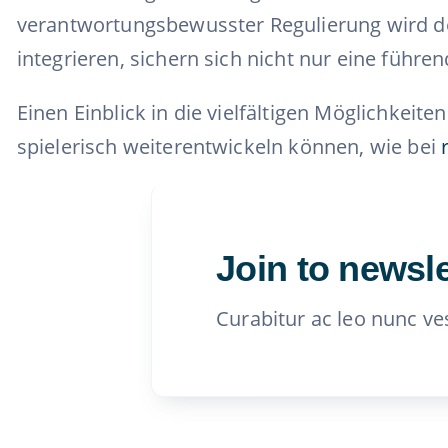
verantwortungsbewusster Regulierung wird de
integrieren, sichern sich nicht nur eine führen
Einen Einblick in die vielfältigen Möglichkeit
spielerisch weiterentwickeln können, wie bei
Join to newsle
Curabitur ac leo nunc ve