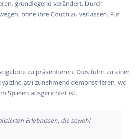
eren, grundlegend verändert. Durch
egen, ohne ihre Couch zu verlassen. Für
ngebote zu präsentieren. Dies führt zu einer
royalzino.at/) zunehmend demonstrieren, wo
 Spielen ausgerichtet ist.
lisierten Erlebnissen, die sowohl