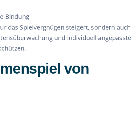
re Bindung
ur das Spielvergnügen steigert, sondern auch
altensüberwachung und individuell angepasste
schützen.
mmenspiel von