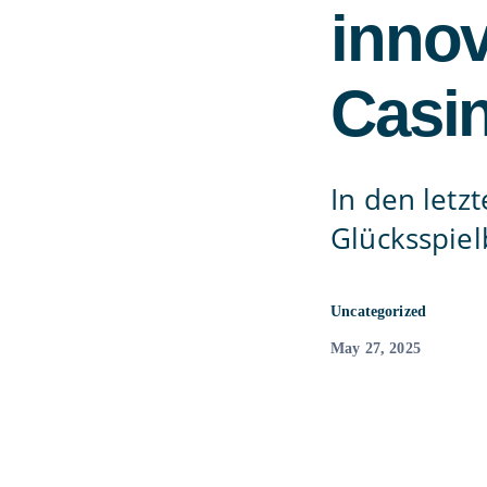
innov
Casi
In den letzt
Glücksspie
Uncategorized
May 27, 2025