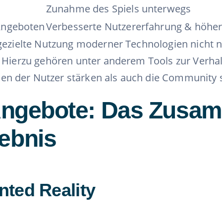
Zunahme des Spiels unterwegs
 Angeboten
Verbesserte Nutzererfahrung & höhe
 gezielte Nutzung moderner Technologien nicht n
t. Hierzu gehören unter anderem Tools zur Verh
en der Nutzer stärken als auch die Community 
e Angebote: Das Zusa
ebnis
nted Reality