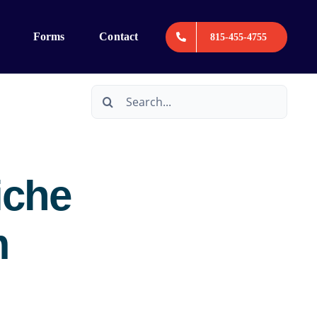
Forms
Contact
815-455-4755
Search
for:
iche
m