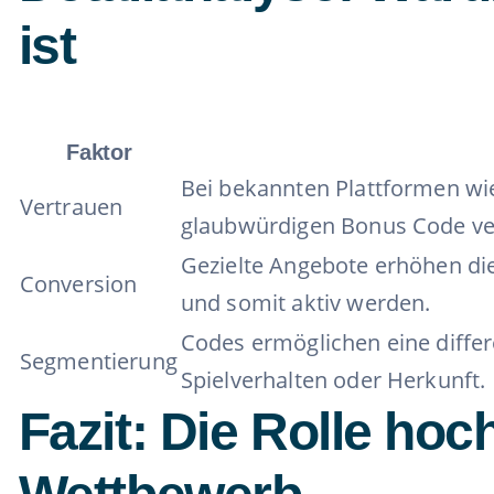
ist
Faktor
Bei bekannten Plattformen wie
Vertrauen
glaubwürdigen Bonus Code v
Gezielte Angebote erhöhen di
Conversion
und somit aktiv werden.
Codes ermöglichen eine diffe
Segmentierung
Spielverhalten oder Herkunft.
Fazit: Die Rolle ho