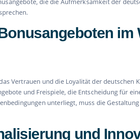
Bonusangebote, die die Aufmerksamkeit der deut
tsprechen.
 Bonusangeboten im
as Vertrauen und die Loyalität der deutschen 
ebote und Freispiele, die Entscheidung für eine
enbedingungen unterliegt, muss die Gestaltung 
alisierung und Innov