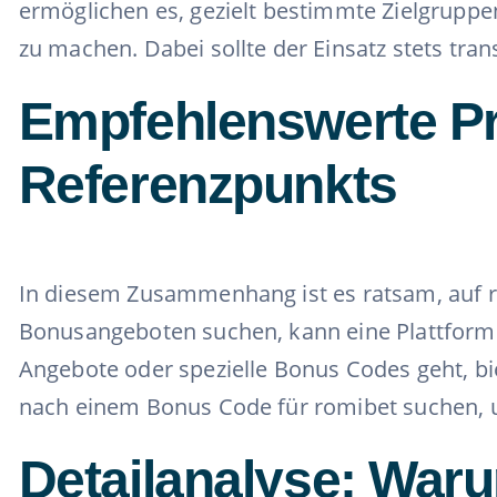
ermöglichen es, gezielt bestimmte Zielgrupp
zu machen. Dabei sollte der Einsatz stets tran
Empfehlenswerte Pr
Referenzpunkts
In diesem Zusammenhang ist es ratsam, auf re
Bonusangeboten suchen, kann eine Plattfor
Angebote oder spezielle Bonus Codes geht, bi
nach einem Bonus Code für romibet suchen, um
Detailanalyse: War