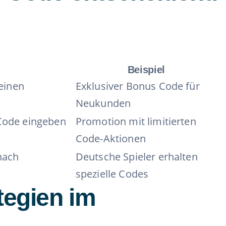
Beispiel
 einen
Exklusiver Bonus Code für
Neukunden
-Code eingeben
Promotion mit limitierten
Code-Aktionen
nach
Deutsche Spieler erhalten
spezielle Codes
tegien im