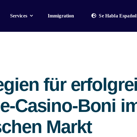
Services
Immigration
Se Habla Español
egien für erfolgre
e-Casino-Boni i
schen Markt