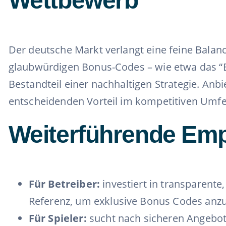
Wettbewerb
Der deutsche Markt verlangt eine feine Balance
glaubwürdigen Bonus-Codes – wie etwa das “Bo
Bestandteil einer nachhaltigen Strategie. Anbi
entscheidenden Vorteil im kompetitiven Umfe
Weiterführende Empf
Für Betreiber:
investiert in transparent
Referenz, um exklusive Bonus Codes anzu
Für Spieler:
sucht nach sicheren Angebot