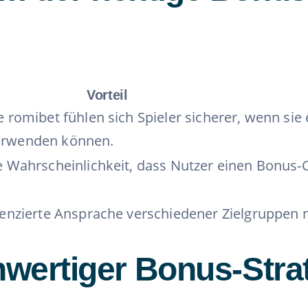
Vorteil
 romibet fühlen sich Spieler sicherer, wenn sie
erwenden können.
e Wahrscheinlichkeit, dass Nutzer einen Bonus
renzierte Ansprache verschiedener Zielgruppen 
chwertiger Bonus-Stra