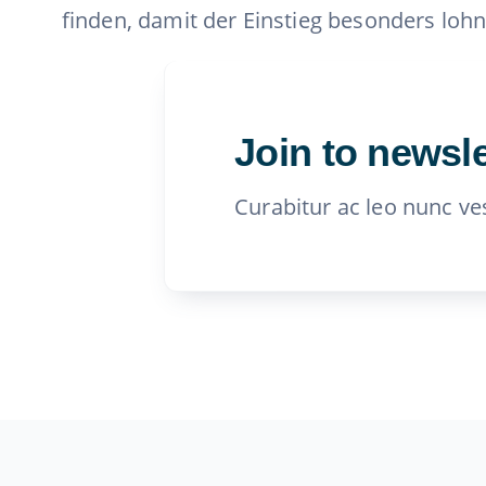
finden, damit der Einstieg besonders loh
Join to newsle
Curabitur ac leo nunc ve