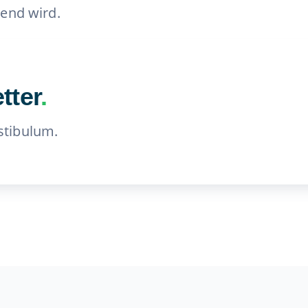
nend wird.
tter
.
stibulum.