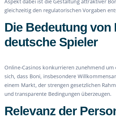
Aspekt dabei ist die Gestaltung attraktiver 
gleichzeitig den regulatorischen Vorgaben en
Die Bedeutung von
deutsche Spieler
Online-Casinos konkurrieren zunehmend um d
sich, dass Boni, insbesondere Willkommensang
einem Markt, der strengen gesetzlichen Rahm
und transparente Bedingungen überzeugen.
Relevanz der Person