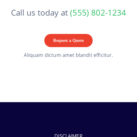
Call us today at
(555) 802-1234
Request a Quote
Aliquam dictum amet blandit efficitur.
DISCLAIMER