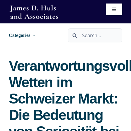
Skip
Toggle
to
Navigati
content
Home
Search
Categories
for:
About
Verantwortungsvol
Services
Wetten im
Immigration
Real Estate Services
Schweizer Markt:
Se Habla Español
Wills & Trusts
Die Bedeutung
Forms
Bankruptcy Services