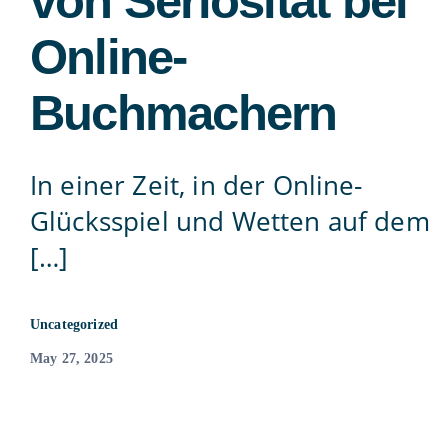
von Seriosität bei
Contact
Online-
Buchmachern
815-455-4755
In einer Zeit, in der Online-
Glücksspiel und Wetten auf dem
[…]
Uncategorized
May 27, 2025