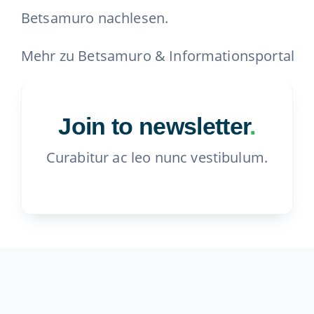
Betsamuro nachlesen.
Mehr zu Betsamuro & Informationsportal
Join to newsletter
.
Curabitur ac leo nunc vestibulum.