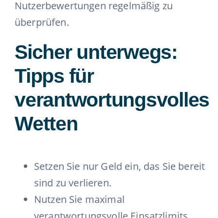
Nutzerbewertungen regelmäßig zu
überprüfen.
Sicher unterwegs:
Tipps für
verantwortungsvolles
Wetten
Setzen Sie nur Geld ein, das Sie bereit
sind zu verlieren.
Nutzen Sie maximal
verantwortungsvolle Einsatzlimits,