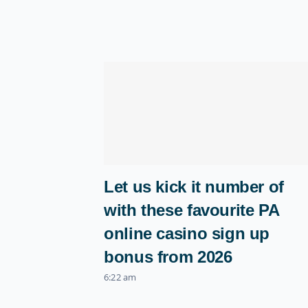
Let us kick it number of
with these favourite PA
online casino sign up
bonus from 2026
6:22 am