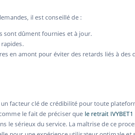
emandes, il est conseillé de :
es sont dûment fournies et à jour.
 rapides.
aires en amont pour éviter des retards liés à d
t un facteur clé de crédibilité pour toute platefo
 comme le fait de préciser que
le retrait IVYBET1
ans le sérieux du service. La maîtrise de ce proc
lle pour une expérience utilisateur optimale et 