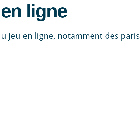
 en ligne
 jeu en ligne, notamment des paris 