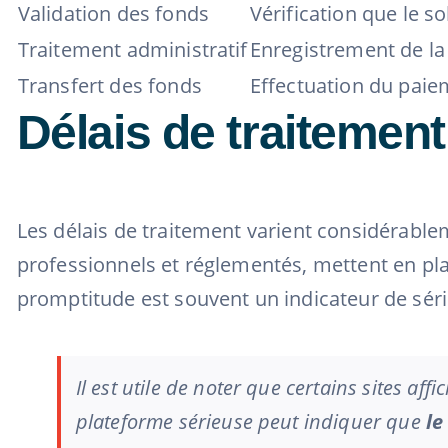
Validation des fonds
Vérification que le so
Traitement administratif
Enregistrement de la
Transfert des fonds
Effectuation du paiem
Délais de traitement
Les délais de traitement varient considérablem
professionnels et réglementés, mettent en pla
promptitude est souvent un indicateur de sérieu
Il est utile de noter que certains sites af
plateforme sérieuse peut indiquer que
le