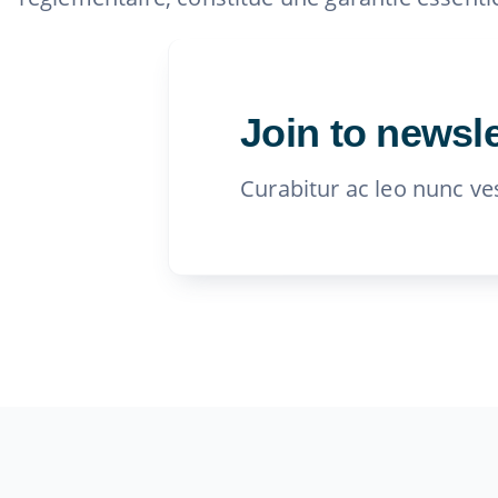
Join to newsle
Curabitur ac leo nunc ve