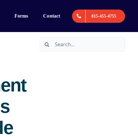
Forms
Contact
815-455-4755
Search
for:
ment
is
de