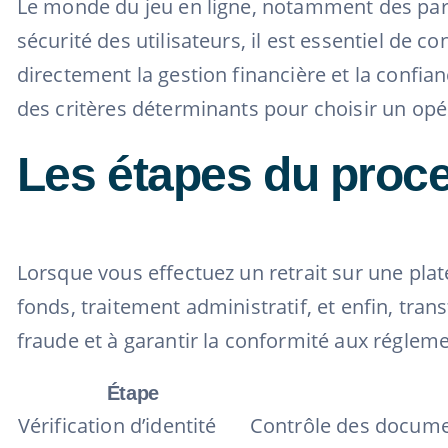
Le monde du jeu en ligne, notamment des paris 
sécurité des utilisateurs, il est essentiel de 
directement la gestion financière et la confian
des critères déterminants pour choisir un opér
Les étapes du proce
Lorsque vous effectuez un retrait sur une plate
fonds, traitement administratif, et enfin, tra
fraude et à garantir la conformité aux réglem
Étape
Vérification d’identité
Contrôle des documents