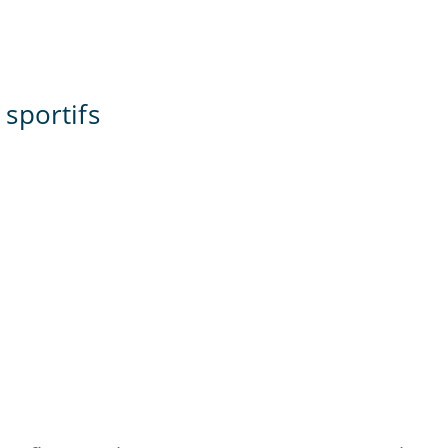
sportifs