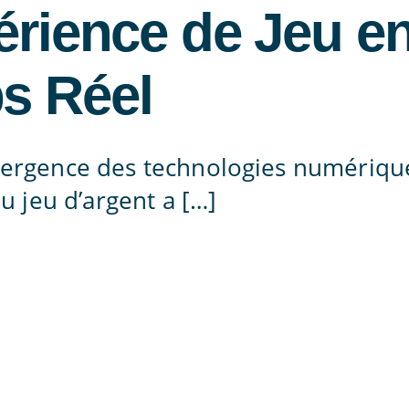
érience de Jeu e
s Réel
mergence des technologies numériqu
du jeu d’argent a […]