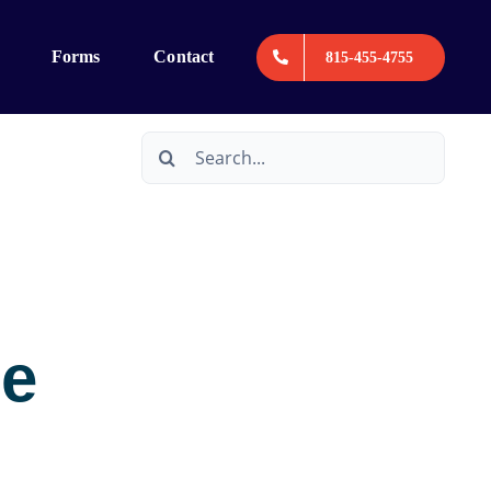
Forms
Contact
815-455-4755
Search
for:
ne