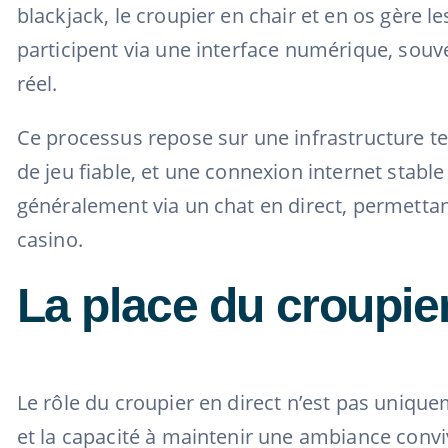
blackjack, le croupier en chair et en os gère le
participent via une interface numérique, souv
réel.
Ce processus repose sur une infrastructure tec
de jeu fiable, et une connexion internet stabl
généralement via un chat en direct, permetta
casino.
La place du croupier
Le rôle du croupier en direct n’est pas uniquem
et la capacité à maintenir une ambiance convi