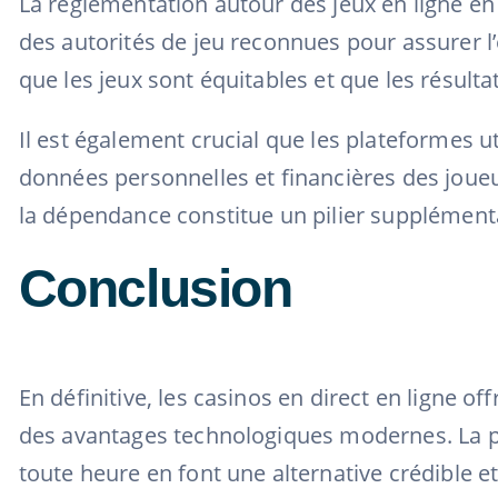
La réglementation autour des jeux en ligne en 
des autorités de jeu reconnues pour assurer l
que les jeux sont équitables et que les résult
Il est également crucial que les plateformes u
données personnelles et financières des joueur
la dépendance constitue un pilier supplémenta
Conclusion
En définitive, les casinos en direct en ligne o
des avantages technologiques modernes. La prés
toute heure en font une alternative crédible 