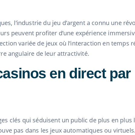
s, l’industrie du jeu d’argent a connu une révo
eurs peuvent profiter d’une expérience immersiv
ection variée de jeux où l’interaction en temps r
re angulaire de leur attractivité.
asinos en direct par
ges clés qui séduisent un public de plus en plus 
rouve pas dans les jeux automatiques ou virtuels