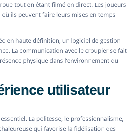
a roue tout en étant filmé en direct. Les joueurs
 où ils peuvent faire leurs mises en temps
 en haute définition, un logiciel de gestion
ence. La communication avec le croupier se fait
 présence physique dans l’environnement du
rience utilisateur
essentiel. La politesse, le professionnalisme,
aleureuse qui favorise la fidélisation des