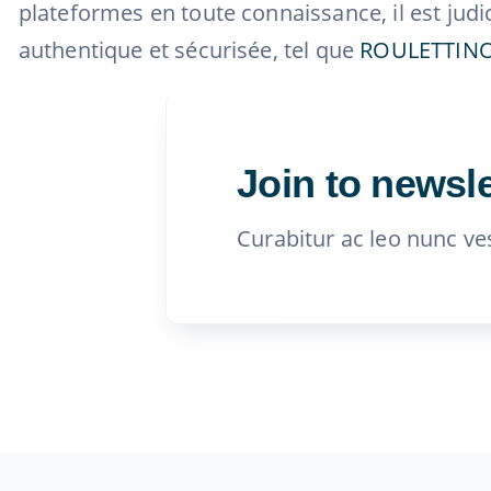
plateformes en toute connaissance, il est judi
authentique et sécurisée, tel que
ROULETTINO1
Join to newsle
Curabitur ac leo nunc ve