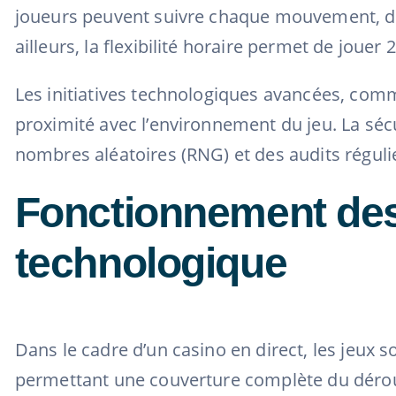
joueurs peuvent suivre chaque mouvement, discu
ailleurs, la flexibilité horaire permet de jouer
Les initiatives technologiques avancées, comme 
proximité avec l’environnement du jeu. La sécu
nombres aléatoires (RNG) et des audits réguli
Fonctionnement des 
technologique
Dans le cadre d’un casino en direct, les jeu
permettant une couverture complète du déroul