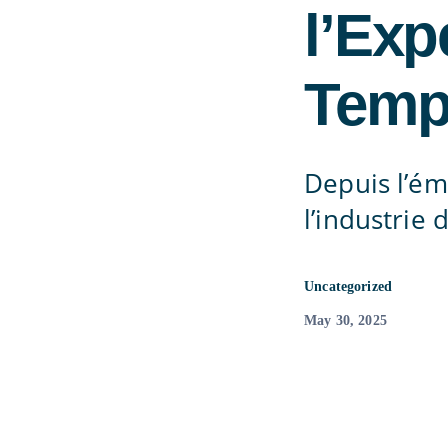
l’Exp
Temp
Depuis l’é
l’industrie 
Uncategorized
May 30, 2025