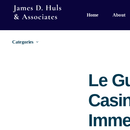
Skip
to
Home
About
content
Categories
Le G
Casin
Imme