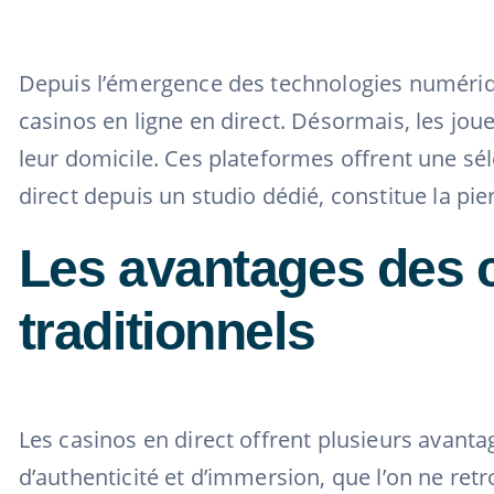
Depuis l’émergence des technologies numérique
casinos en ligne en direct. Désormais, les jou
leur domicile. Ces plateformes offrent une sél
direct depuis un studio dédié, constitue la pier
Les avantages des c
traditionnels
Les casinos en direct offrent plusieurs avanta
d’authenticité et d’immersion, que l’on ne ret