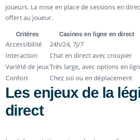
joueurs. La mise en place de sessions en direc
offert au joueur.
Critères
Casinos en ligne en direct
Accessibilité
24h/24, 7j/7
Interaction
Chat en direct avec croupier
Variété de jeux
Très large, avec options en lig
Confort
Chez soi ou en déplacement
Les enjeux de la lég
direct