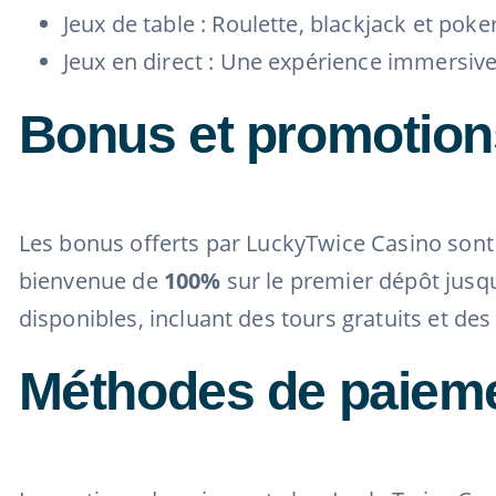
Jeux de table : Roulette, blackjack et pok
Jeux en direct : Une expérience immersive
Bonus et promotion
Les bonus offerts par LuckyTwice Casino sont
bienvenue de
100%
sur le premier dépôt jusq
disponibles, incluant des tours gratuits et de
Méthodes de paiem