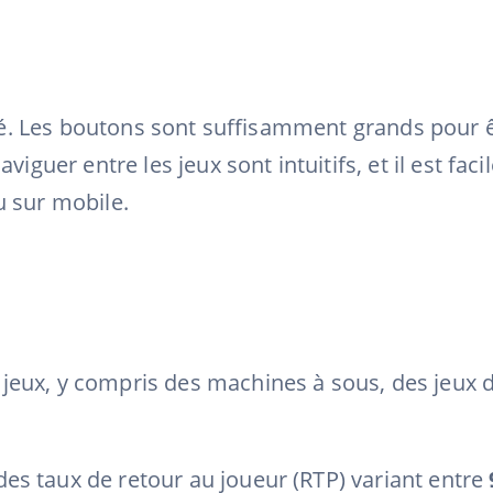
ensé. Les boutons sont suffisamment grands pour 
iguer entre les jeux sont intuitifs, et il est fac
u sur mobile.
ux, y compris des machines à sous, des jeux de 
des taux de retour au joueur (RTP) variant entre