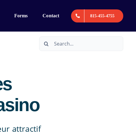
Forms
Contact
815-455-4755
Search
for:
es
asino
r attractif