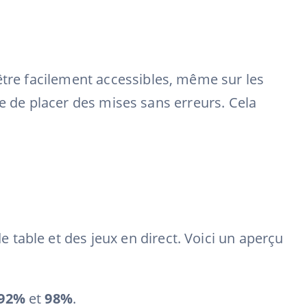
être facilement accessibles, même sur les
ile de placer des mises sans erreurs. Cela
table et des jeux en direct. Voici un aperçu
92%
et
98%
.