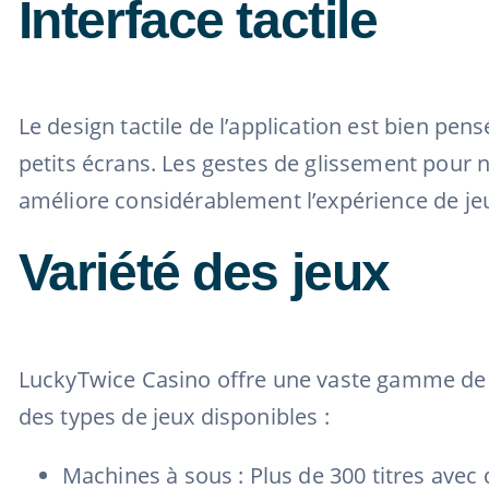
Interface tactile
Le design tactile de l’application est bien p
petits écrans. Les gestes de glissement pour nav
améliore considérablement l’expérience de je
Variété des jeux
LuckyTwice Casino offre une vaste gamme de je
des types de jeux disponibles :
Machines à sous : Plus de 300 titres avec 