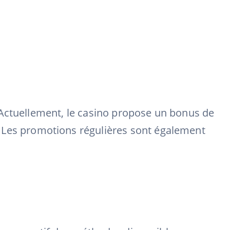
 Actuellement, le casino propose un bonus de
. Les promotions régulières sont également