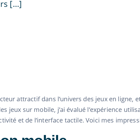
rs […]
r attractif dans l’univers des jeux en ligne, et 
es jeux sur mobile, j’ai évalué l’expérience util
tivité et de l’interface tactile. Voici mes impress