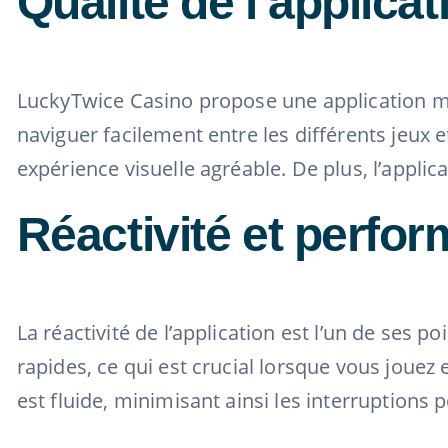
Qualité de l’applica
LuckyTwice Casino propose une application mobi
naviguer facilement entre les différents jeux 
expérience visuelle agréable. De plus, l’appli
Réactivité et perfo
La réactivité de l’application est l’un de ses
rapides, ce qui est crucial lorsque vous jouez
est fluide, minimisant ainsi les interruptions 