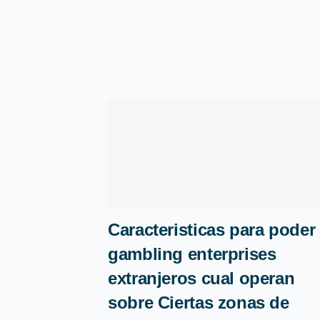
Caracteristicas para poder
gambling enterprises
extranjeros cual operan
sobre Ciertas zonas de