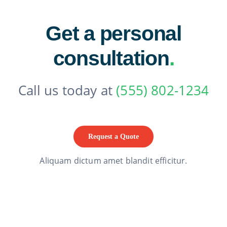
Get a personal
consultation
.
Call us today at
(555) 802-1234
Request a Quote
Aliquam dictum amet blandit efficitur.