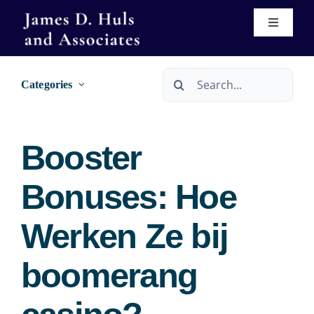
Skip
Toggle
to
Navigati
content
Home
Search
Categories
for:
About
Booster
Services
Bonuses: Hoe
Immigration
Real Estate Services
Werken Ze bij
Se Habla Español
Wills & Trusts
boomerang
Forms
Bankruptcy Services