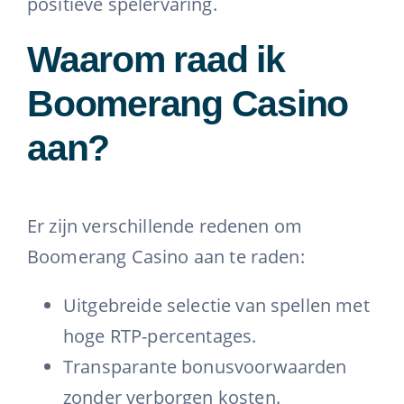
positieve spelervaring.
Waarom raad ik
Boomerang Casino
aan?
Er zijn verschillende redenen om
Boomerang Casino aan te raden:
Uitgebreide selectie van spellen met
hoge RTP-percentages.
Transparante bonusvoorwaarden
zonder verborgen kosten.