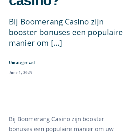
casino?
Contact
Bij Boomerang Casino zijn
815-455-4755
booster bonuses een populaire
manier om […]
Uncategorized
June 1, 2025
Bij Boomerang Casino zijn booster
bonuses een populaire manier om uw