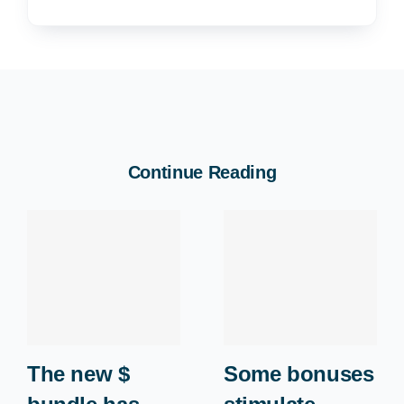
Continue Reading
The new $
Some bonuses