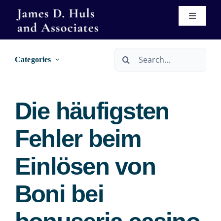
Skip
Toggle
to
Navigati
content
Home
Search
Categories
for:
About
Die häufigsten
Services
Fehler beim
Immigration
Real Estate Services
Einlösen von
Se Habla Español
Wills & Trusts
Boni bei
Forms
Bankruptcy Services