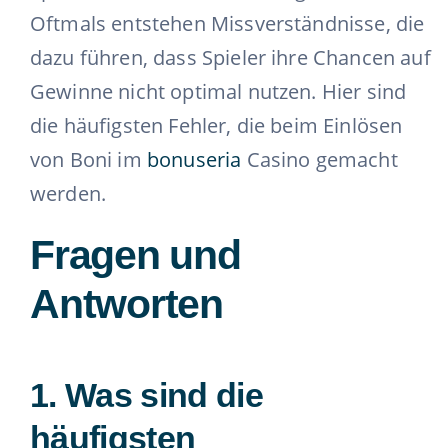
Oftmals entstehen Missverständnisse, die
dazu führen, dass Spieler ihre Chancen auf
Gewinne nicht optimal nutzen. Hier sind
die häufigsten Fehler, die beim Einlösen
von Boni im
bonuseria
Casino gemacht
werden.
Fragen und
Antworten
1. Was sind die
häufigsten