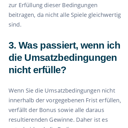
zur Erfüllung dieser Bedingungen
beitragen, da nicht alle Spiele gleichwertig
sind.
3. Was passiert, wenn ich
die Umsatzbedingungen
nicht erfülle?
Wenn Sie die Umsatzbedingungen nicht
innerhalb der vorgegebenen Frist erfüllen,
verfällt der Bonus sowie alle daraus
resultierenden Gewinne. Daher ist es