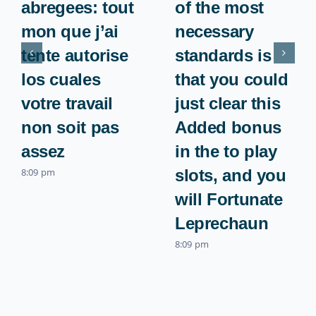
abregees: tout
of the most
mon que j’ai
necessary
tente autorise
standards is
los cuales
that you could
votre travail
just clear this
non soit pas
Added bonus
assez
in the to play
8:09 pm
slots, and you
will Fortunate
Leprechaun
8:09 pm