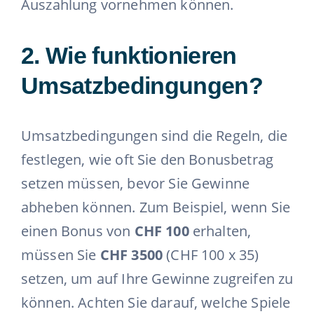
Auszahlung vornehmen können.
2. Wie funktionieren
Umsatzbedingungen?
Umsatzbedingungen sind die Regeln, die
festlegen, wie oft Sie den Bonusbetrag
setzen müssen, bevor Sie Gewinne
abheben können. Zum Beispiel, wenn Sie
einen Bonus von
CHF 100
erhalten,
müssen Sie
CHF 3500
(CHF 100 x 35)
setzen, um auf Ihre Gewinne zugreifen zu
können. Achten Sie darauf, welche Spiele