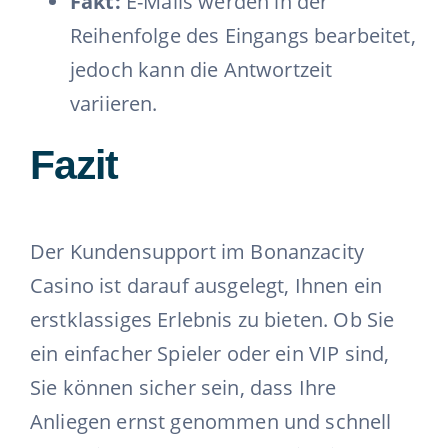
Fakt:
E-Mails werden in der
Reihenfolge des Eingangs bearbeitet,
jedoch kann die Antwortzeit
variieren.
Fazit
Der Kundensupport im Bonanzacity
Casino ist darauf ausgelegt, Ihnen ein
erstklassiges Erlebnis zu bieten. Ob Sie
ein einfacher Spieler oder ein VIP sind,
Sie können sicher sein, dass Ihre
Anliegen ernst genommen und schnell