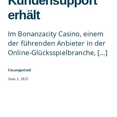
Kundensupport
Contact
erhält
815-455-4755
Im Bonanzacity Casino, einem
der führenden Anbieter in der
Online-Glücksspielbranche, […]
Uncategorized
June 1, 2025