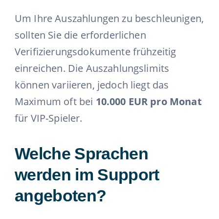
Um Ihre Auszahlungen zu beschleunigen,
sollten Sie die erforderlichen
Verifizierungsdokumente frühzeitig
einreichen. Die Auszahlungslimits
können variieren, jedoch liegt das
Maximum oft bei
10.000 EUR pro Monat
für VIP-Spieler.
Welche Sprachen
werden im Support
angeboten?