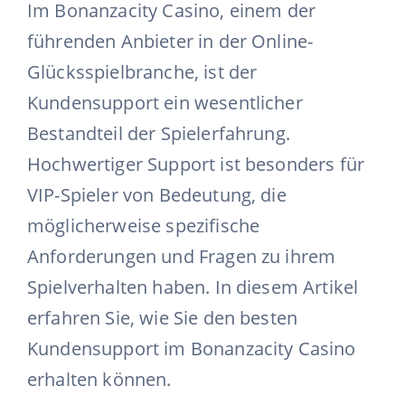
Im Bonanzacity Casino, einem der
führenden Anbieter in der Online-
Glücksspielbranche, ist der
Kundensupport ein wesentlicher
Bestandteil der Spielerfahrung.
Hochwertiger Support ist besonders für
VIP-Spieler von Bedeutung, die
möglicherweise spezifische
Anforderungen und Fragen zu ihrem
Spielverhalten haben. In diesem Artikel
erfahren Sie, wie Sie den besten
Kundensupport im Bonanzacity Casino
erhalten können.