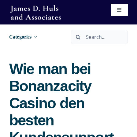
Skip
Toggle
to
Navigati
content
Home
Search
Categories
for:
About
Wie man bei
Services
Bonanzacity
Immigration
Real Estate Services
Casino den
Se Habla Español
Wills & Trusts
besten
Forms
Bankruptcy Services