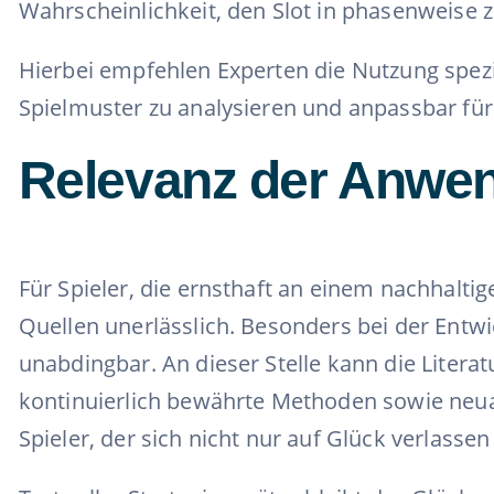
Wahrscheinlichkeit, den Slot in phasenweise z
Hierbei empfehlen Experten die Nutzung speziel
Spielmuster zu analysieren und anpassbar für
Relevanz der Anwen
Für Spieler, die ernsthaft an einem nachhaltig
Quellen unerlässlich. Besonders bei der Entwic
unabdingbar. An dieser Stelle kann die Liter
kontinuierlich bewährte Methoden sowie neuar
Spieler, der sich nicht nur auf Glück verlasse