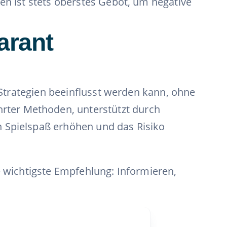
en ist stets oberstes Gebot, um negative
arant
e Strategien beeinflusst werden kann, ohne
rter Methoden, unterstützt durch
n Spielspaß erhöhen und das Risiko
e wichtigste Empfehlung: Informieren,