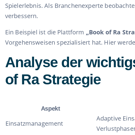
Spielerlebnis. Als Branchenexperte beobachte
verbessern.
Ein Beispiel ist die Plattform
„Book of Ra Stra
Vorgehensweisen spezialisiert hat. Hier werd
Analyse der wichtig
of Ra Strategie
Aspekt
Adaptive Ein
Einsatzmanagement
Verlustphase