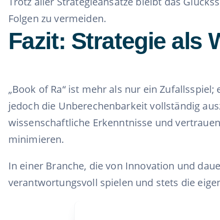
Trotz aller Strategieansätze bleibt das Glück
Folgen zu vermeiden.
Fazit: Strategie als
„Book of Ra“ ist mehr als nur ein Zufallsspiel
jedoch die Unberechenbarkeit vollständig a
wissenschaftliche Erkenntnisse und vertrauen
minimieren.
In einer Branche, die von Innovation und daue
verantwortungsvoll spielen und stets die eig