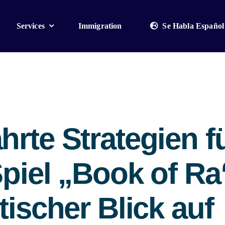
Services
Immigration
Se Habla Español
rte Strategien f
piel „Book of Ra
tischer Blick auf