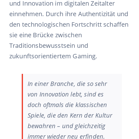
und Innovation im digitalen Zeitalter
einnehmen. Durch ihre Authentizität und
den technologischen Fortschritt schaffen
sie eine Brücke zwischen
Traditionsbewusstsein und
zukunftsorientiertem Gaming.
In einer Branche, die so sehr
von Innovation lebt, sind es
doch oftmals die klassischen
Spiele, die den Kern der Kultur
bewahren – und gleichzeitig
immer wieder neu erfinden.