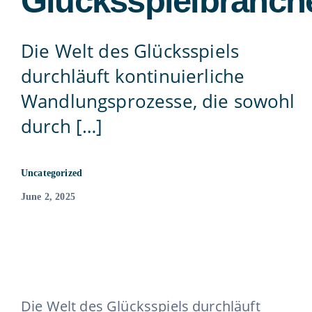
Glücksspielbranch
Contact
Die Welt des Glücksspiels
815-455-4755
durchläuft kontinuierliche
Wandlungsprozesse, die sowohl
durch […]
Uncategorized
June 2, 2025
Die Welt des Glücksspiels durchläuft