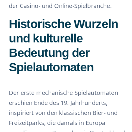
der Casino- und Online-Spielbranche.
Historische Wurzeln
und kulturelle
Bedeutung der
Spielautomaten
Der erste mechanische Spielautomaten
erschien Ende des 19. Jahrhunderts,
inspiriert von den klassischen Bier- und
Freizeitparks, die damals in Europa