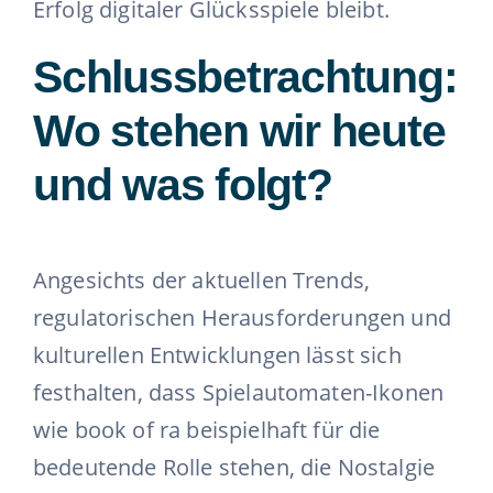
Erfolg digitaler Glücksspiele bleibt.
Schlussbetrachtung:
Wo stehen wir heute
und was folgt?
Angesichts der aktuellen Trends,
regulatorischen Herausforderungen und
kulturellen Entwicklungen lässt sich
festhalten, dass Spielautomaten-Ikonen
wie book of ra beispielhaft für die
bedeutende Rolle stehen, die Nostalgie