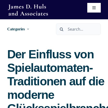
Skip
Toggle
to
Navigati
content
Home
Search
Categories
for:
About
Der Einfluss von
Services
Spielautomaten-
Immigration
Real Estate Services
Traditionen auf die
Se Habla Español
Wills & Trusts
moderne
Forms
Bankruptcy Services