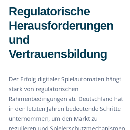
Regulatorische
Herausforderungen
und
Vertrauensbildung
Der Erfolg digitaler Spielautomaten hängt
stark von regulatorischen
Rahmenbedingungen ab. Deutschland hat
in den letzten Jahren bedeutende Schritte
unternommen, um den Markt zu
regulieren und Spielerschutzmechanismen