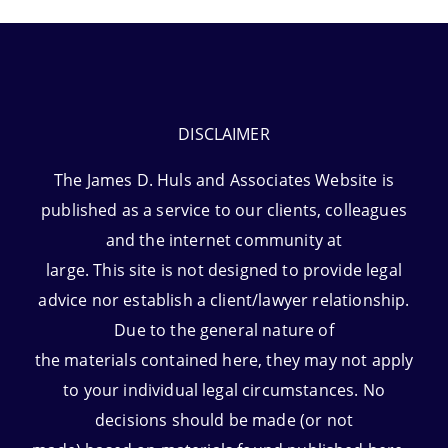
DISCLAIMER
The James D. Huls and Associates Website is
published as a service to our clients, colleagues
and the internet community at
large. This site is not designed to provide legal
advice nor establish a client/lawyer relationship.
Due to the general nature of
the materials contained here, they may not apply
to your individual legal circumstances. No
decisions should be made (or not