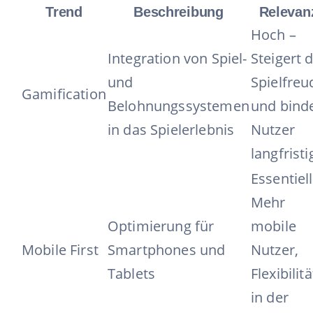
Trend
Beschreibung
Relevan
Hoch –
Integration von Spiel-
Steigert d
und
Spielfreu
Gamification
Belohnungssystemen
und bind
in das Spielerlebnis
Nutzer
langfristi
Essentiell
Mehr
Optimierung für
mobile
Mobile First
Smartphones und
Nutzer,
Tablets
Flexibilitä
in der