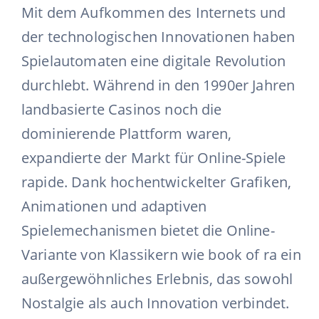
Mit dem Aufkommen des Internets und
der technologischen Innovationen haben
Spielautomaten eine digitale Revolution
durchlebt. Während in den 1990er Jahren
landbasierte Casinos noch die
dominierende Plattform waren,
expandierte der Markt für Online-Spiele
rapide. Dank hochentwickelter Grafiken,
Animationen und adaptiven
Spielemechanismen bietet die Online-
Variante von Klassikern wie book of ra ein
außergewöhnliches Erlebnis, das sowohl
Nostalgie als auch Innovation verbindet.