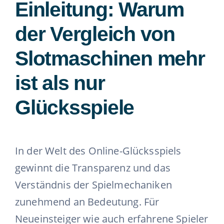
Einleitung: Warum
der Vergleich von
Slotmaschinen mehr
ist als nur
Glücksspiele
In der Welt des Online-Glücksspiels
gewinnt die Transparenz und das
Verständnis der Spielmechaniken
zunehmend an Bedeutung. Für
Neueinsteiger wie auch erfahrene Spieler