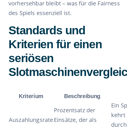
vorhersehbar bleibt – was für die Fairness
des Spiels essenziell ist.
Standards und
Kriterien für einen
seriösen
Slotmaschinenverglei
Kriterium
Beschreibung
Ein Sp
Prozentsatz der
kehrt
Auszahlungsrate
Einsätze, der als
durch