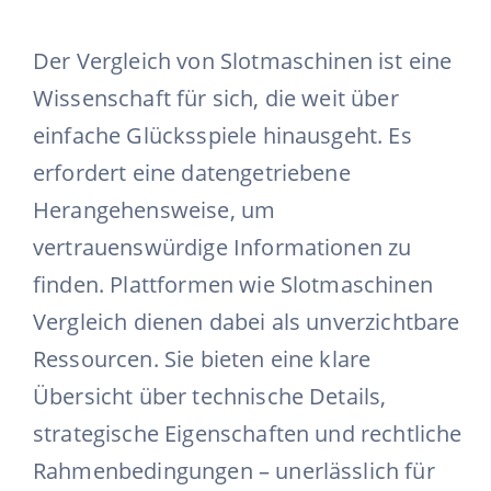
Der Vergleich von Slotmaschinen ist eine
Wissenschaft für sich, die weit über
einfache Glücksspiele hinausgeht. Es
erfordert eine datengetriebene
Herangehensweise, um
vertrauenswürdige Informationen zu
finden. Plattformen wie Slotmaschinen
Vergleich dienen dabei als unverzichtbare
Ressourcen. Sie bieten eine klare
Übersicht über technische Details,
strategische Eigenschaften und rechtliche
Rahmenbedingungen – unerlässlich für