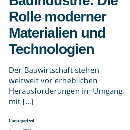
Bauindustrie: Die
Contact
Rolle moderner
Materialien und
815-455-4755
Technologien
Der Bauwirtschaft stehen
weltweit vor erheblichen
Herausforderungen im Umgang
mit […]
Uncategorized