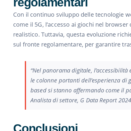
regolamentari
Con il continuo sviluppo delle tecnologie w
come il 5G, l’accesso ai giochi nel browser 
realistico. Tuttavia, questa evoluzione ri
sul fronte regolamentare, per garantire tras
“Nel panorama digitale, l’accessibilità
le colonne portanti dell’esperienza di 
based si stanno affermando come il 
Analista di settore, G Data Report 202
Conclusioni