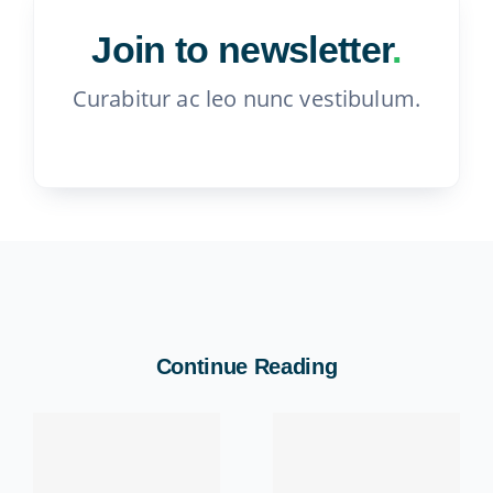
Join to newsletter
.
Curabitur ac leo nunc vestibulum.
Continue Reading