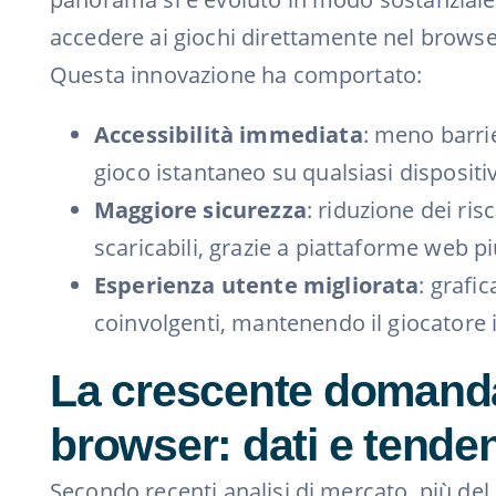
accedere ai giochi direttamente nel browser
Questa innovazione ha comportato:
Accessibilità immediata
: meno barrie
gioco istantaneo su qualsiasi disposit
Maggiore sicurezza
: riduzione dei ri
scaricabili, grazie a piattaforme web pi
Esperienza utente migliorata
: grafi
coinvolgenti, mantenendo il giocatore
La crescente domanda
browser: dati e tende
Secondo recenti analisi di mercato, più del 