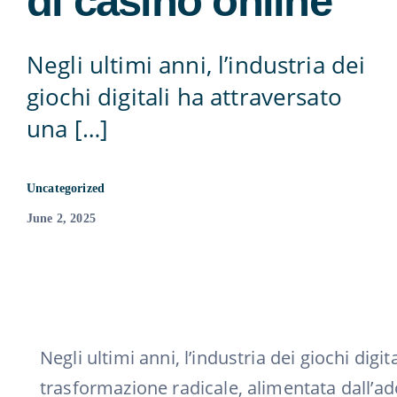
di casinò online
Contact
Negli ultimi anni, l’industria dei
815-455-4755
giochi digitali ha attraversato
una […]
Uncategorized
June 2, 2025
Negli ultimi anni, l’industria dei giochi digi
trasformazione radicale, alimentata dall’ad