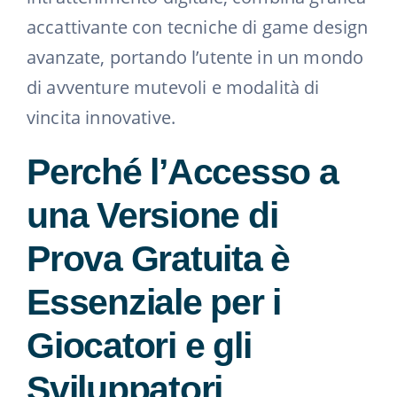
accattivante con tecniche di game design
avanzate, portando l’utente in un mondo
di avventure mutevoli e modalità di
vincita innovative.
Perché l’Accesso a
una Versione di
Prova Gratuita è
Essenziale per i
Giocatori e gli
Sviluppatori