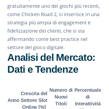
gratuitamente uno dei giochi più recenti,
come Chicken Road 2, si inserisce in una
strategia più ampia di engagement e
fidelizzazione dei clienti, che si sta
affermando come best practice nel
settore del gioco digitale.
Analisi del Mercato:
Dati e Tendenze
Numero di
Percentuale
Crescita del
Nuovi
di
Anno
Settore Slot
Titoli
Interattività
Online [%]