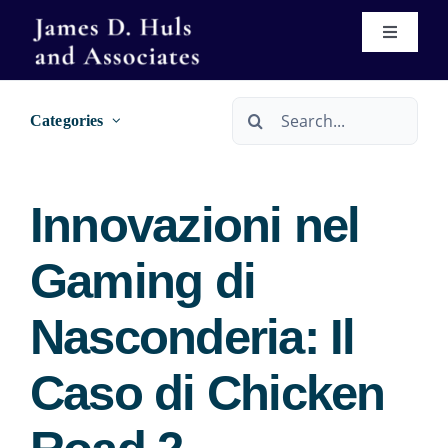
Skip
Toggle
to
Navigati
content
Home
Search
Categories
for:
About
Innovazioni nel
Services
Gaming di
Immigration
Real Estate Services
Nasconderia: Il
Se Habla Español
Wills & Trusts
Caso di Chicken
Forms
Bankruptcy Services