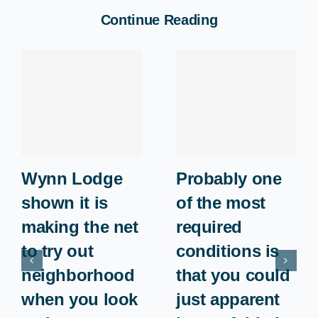
Continue Reading
Wynn Lodge
Probably one
shown it is
of the most
making the net
required
to try out
conditions is
neighborhood
that you could
when you look
just apparent