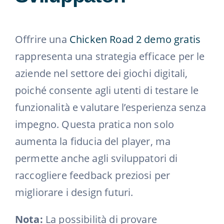
Offrire una
Chicken Road 2 demo gratis
rappresenta una strategia efficace per le
aziende nel settore dei giochi digitali,
poiché consente agli utenti di testare le
funzionalità e valutare l’esperienza senza
impegno. Questa pratica non solo
aumenta la fiducia del player, ma
permette anche agli sviluppatori di
raccogliere feedback preziosi per
migliorare i design futuri.
Nota:
La possibilità di provare