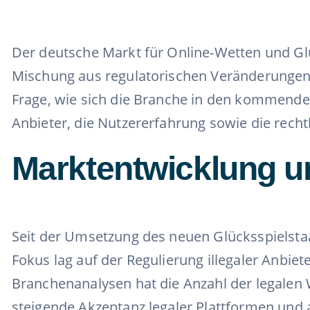
Der deutsche Markt für Online-Wetten und Gl
Mischung aus regulatorischen Veränderungen,
Frage, wie sich die Branche in den kommenden
Anbieter, die Nutzererfahrung sowie die rec
Marktentwicklung 
Seit der Umsetzung des neuen Glücksspielstaat
Fokus lag auf der Regulierung illegaler Anbiet
Branchenanalysen hat die Anzahl der legalen 
steigende Akzeptanz legaler Plattformen und