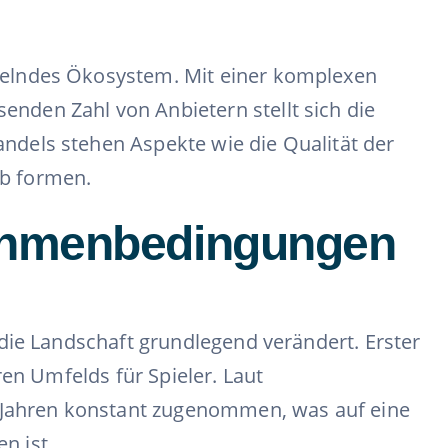
delndes Ökosystem. Mit einer komplexen
nden Zahl von Anbietern stellt sich die
ndels stehen Aspekte wie die Qualität der
rb formen.
Rahmenbedingungen
 die Landschaft grundlegend verändert. Erster
ren Umfelds für Spieler. Laut
i Jahren konstant zugenommen, was auf eine
n ist.