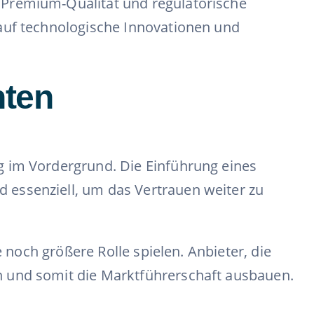
 Premium-Qualität und regulatorische
 auf technologische Innovationen und
hten
g im Vordergrund. Die Einführung eines
 essenziell, um das Vertrauen weiter zu
e noch größere Rolle spielen. Anbieter, die
n und somit die Marktführerschaft ausbauen.