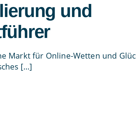
lierung und
führer
e Markt für Online-Wetten und Glück
sches […]