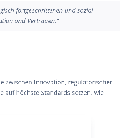
isch fortgeschrittenen und sozial
ation und Vertrauen.”
e zwischen Innovation, regulatorischer
ie auf höchste Standards setzen, wie