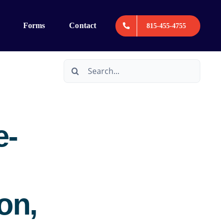
Forms
Contact
815-455-4755
Search
for:
e-
on,