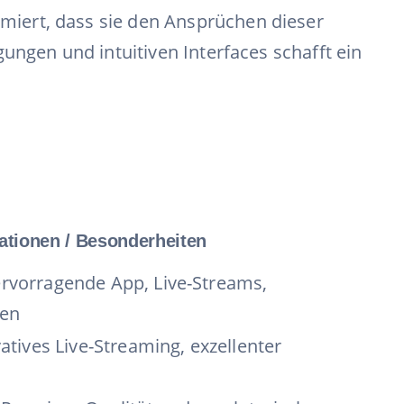
miert, dass sie den Ansprüchen dieser
ungen und intuitiven Interfaces schafft ein
ationen / Besonderheiten
rvorragende App, Live-Streams,
len
atives Live-Streaming, exzellenter