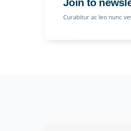
Join to newsle
Curabitur ac leo nunc ve