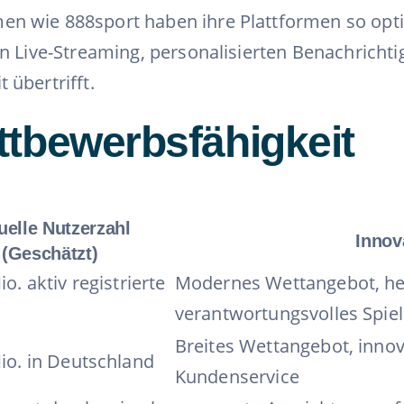
n wie 888sport haben ihre Plattformen so opti
n Live-Streaming, personalisierten Benachrichtig
übertrifft.
ttbewerbsfähigkeit
uelle Nutzerzahl
Innov
(Geschätzt)
o. aktiv registrierte
Modernes Wettangebot, he
verantwortungsvolles Spie
Breites Wettangebot, innov
io. in Deutschland
Kundenservice