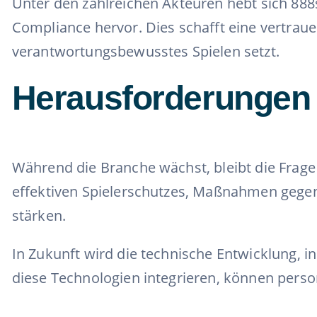
Unter den zahlreichen Akteuren hebt sich 88
Compliance hervor. Dies schafft eine vertrau
verantwortungsbewusstes Spielen setzt.
Herausforderungen 
Während die Branche wächst, bleibt die Frage
effektiven Spielerschutzes, Maßnahmen gegen
stärken.
In Zukunft wird die technische Entwicklung, in
diese Technologien integrieren, können pers