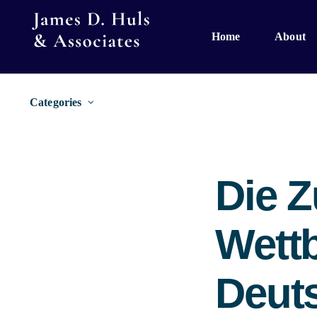
Skip
to
Home
About
content
Categories
Die Z
Wett
Deuts