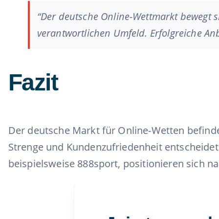
“Der deutsche Online-Wettmarkt bewegt si
verantwortlichen Umfeld. Erfolgreiche An
Fazit
Der deutsche Markt für Online-Wetten befinde
Strenge und Kundenzufriedenheit entscheidet k
beispielsweise 888sport, positionieren sich na