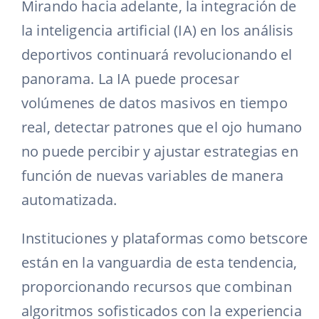
Mirando hacia adelante, la integración de
la inteligencia artificial (IA) en los análisis
deportivos continuará revolucionando el
panorama. La IA puede procesar
volúmenes de datos masivos en tiempo
real, detectar patrones que el ojo humano
no puede percibir y ajustar estrategias en
función de nuevas variables de manera
automatizada.
Instituciones y plataformas como betscore
están en la vanguardia de esta tendencia,
proporcionando recursos que combinan
algoritmos sofisticados con la experiencia