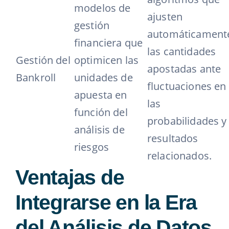
modelos de
ajusten
gestión
automáticament
financiera que
las cantidades
Gestión del
optimicen las
apostadas ante
Bankroll
unidades de
fluctuaciones en
apuesta en
las
función del
probabilidades y
análisis de
resultados
riesgos
relacionados.
Ventajas de
Integrarse en la Era
del Análisis de Datos