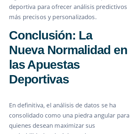
deportiva para ofrecer análisis predictivos
más precisos y personalizados.
Conclusión: La
Nueva Normalidad en
las Apuestas
Deportivas
En definitiva, el análisis de datos se ha
consolidado como una piedra angular para
quienes desean maximizar sus