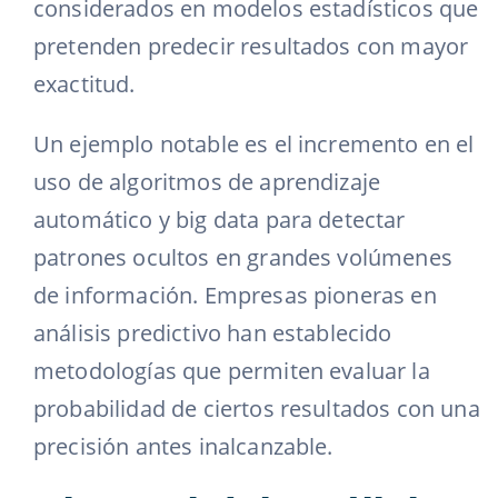
considerados en modelos estadísticos que
pretenden predecir resultados con mayor
exactitud.
Un ejemplo notable es el incremento en el
uso de algoritmos de aprendizaje
automático y big data para detectar
patrones ocultos en grandes volúmenes
de información. Empresas pioneras en
análisis predictivo han establecido
metodologías que permiten evaluar la
probabilidad de ciertos resultados con una
precisión antes inalcanzable.