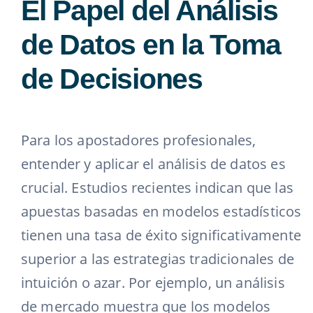
El Papel del Análisis
de Datos en la Toma
de Decisiones
Para los apostadores profesionales,
entender y aplicar el análisis de datos es
crucial. Estudios recientes indican que las
apuestas basadas en modelos estadísticos
tienen una tasa de éxito significativamente
superior a las estrategias tradicionales de
intuición o azar. Por ejemplo, un análisis
de mercado muestra que los modelos