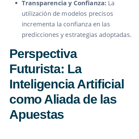
Transparencia y Confianza:
La
utilización de modelos precisos
incrementa la confianza en las
predicciones y estrategias adoptadas.
Perspectiva
Futurista: La
Inteligencia Artificial
como Aliada de las
Apuestas