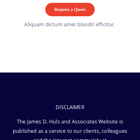
Request a Quote
Aliquam dictum amet blandit efficitur.
DISCLAIMER
The James D. Huls and Associates Website is
published as a service to our clients, colleagues