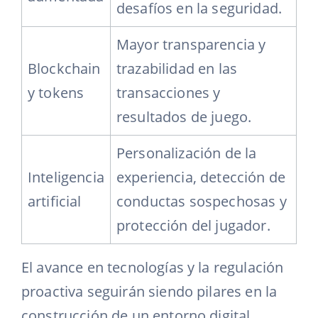
desafíos en la seguridad.
Mayor transparencia y
Blockchain
trazabilidad en las
y tokens
transacciones y
resultados de juego.
Personalización de la
Inteligencia
experiencia, detección de
artificial
conductas sospechosas y
protección del jugador.
El avance en tecnologías y la regulación
proactiva seguirán siendo pilares en la
construcción de un entorno digital