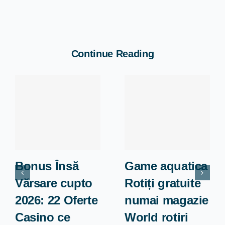
Continue Reading
Bonus Însă
Game aquatica
Vărsare cupto
Rotiți gratuite
2026: 22 Oferte
numai magazie
Casino ce
World rotiri