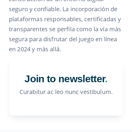
seguro y confiable. La incorporación de
plataformas responsables, certificadas y
transparentes se perfila como la vía más
segura para disfrutar del juego en línea
en 2024 y más allá.
Join to newsletter
.
Curabitur ac leo nunc vestibulum.