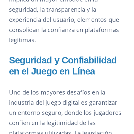
seguridad, la transparencia y la
experiencia del usuario, elementos que
consolidan la confianza en plataformas
legítimas.
Seguridad y Confiabilidad
en el Juego en Línea
Uno de los mayores desafíos en la
industria del juego digital es garantizar
un entorno seguro, donde los jugadores
confíen en la legitimidad de las
plataformas utilizadas. La legislación