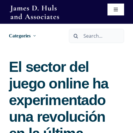
Skip
Toggle
to
Navigati
content
Home
Search
Categories
for:
About
El sector del
Services
juego online ha
Immigration
Real Estate Services
experimentado
Se Habla Español
Wills & Trusts
una revolución
Forms
Bankruptcy Services