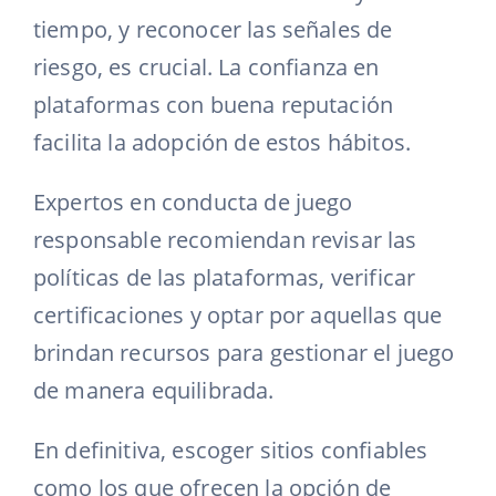
tiempo, y reconocer las señales de
riesgo, es crucial. La confianza en
plataformas con buena reputación
facilita la adopción de estos hábitos.
Expertos en conducta de juego
responsable recomiendan revisar las
políticas de las plataformas, verificar
certificaciones y optar por aquellas que
brindan recursos para gestionar el juego
de manera equilibrada.
En definitiva, escoger sitios confiables
como los que ofrecen la opción de