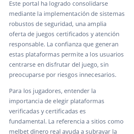
Este portal ha logrado consolidarse
mediante la implementación de sistemas
robustos de seguridad, una amplia
oferta de juegos certificados y atención
responsable. La confianza que generan
estas plataformas permite a los usuarios
centrarse en disfrutar del juego, sin
preocuparse por riesgos innecesarios.
Para los jugadores, entender la
importancia de elegir plataformas
verificadas y certificadas es
fundamental. La referencia a sitios como
melbet dinero real ayuda a subrayar la