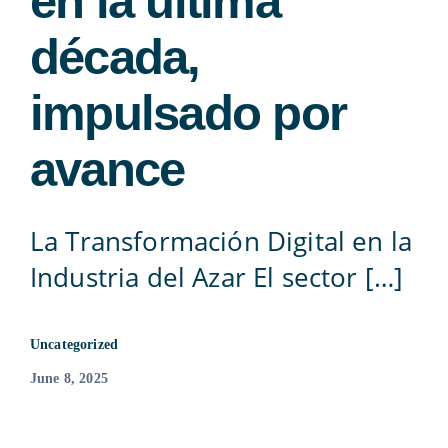
en la última
Contact
década,
impulsado por
815-455-4755
avance
La Transformación Digital en la
Industria del Azar El sector […]
Uncategorized
June 8, 2025