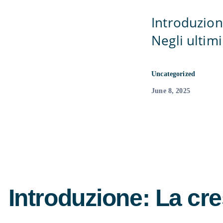
Introduzion
Negli ultimi
Uncategorized
June 8, 2025
Introduzione: La cr