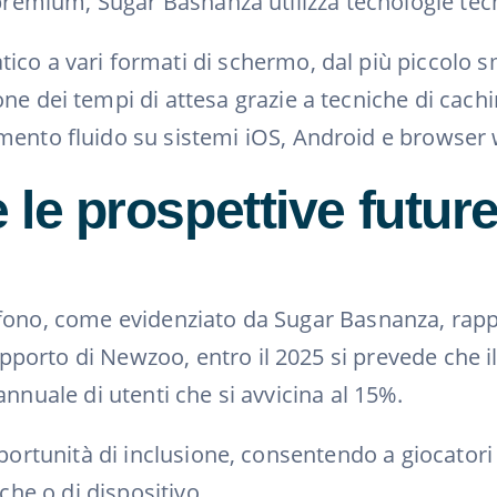
premium, Sugar Basnanza utilizza tecnologie tecni
o a vari formati di schermo, dal più piccolo sm
ne dei tempi di attesa grazie a tecniche di cachi
ento fluido su sistemi iOS, Android e browser 
 le prospettive futur
efono, come evidenziato da Sugar Basnanza, rapp
orto di Newzoo, entro il 2025 si prevede che il
nnuale di utenti che si avvicina al 15%.
portunità di inclusione, consentendo a giocatori
che o di dispositivo.