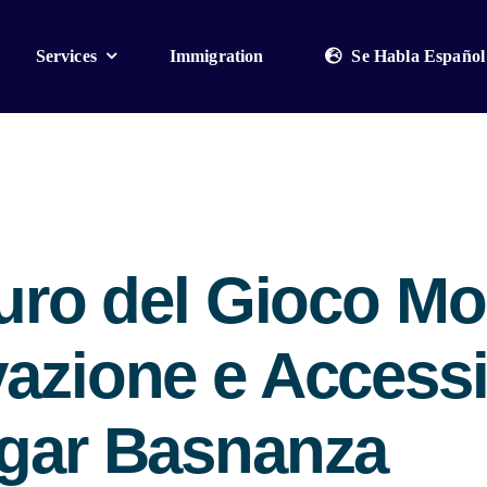
Services
Immigration
Se Habla Español
turo del Gioco Mo
azione e Accessib
ugar Basnanza