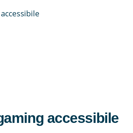
accessibile
 gaming accessibile