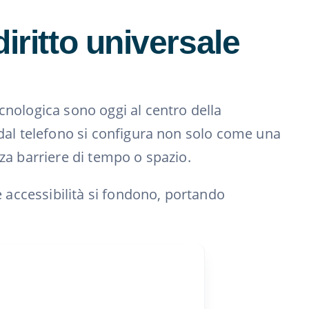
iritto universale
cnologica sono oggi al centro della
 dal telefono si configura non solo come una
za barriere di tempo o spazio.
e accessibilità si fondono, portando