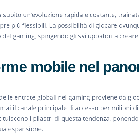
i ha subito un’evoluzione rapida e costante, train
re più flessibili. La possibilità di giocare ovun
 del gaming, spingendo gli sviluppatori a creare
taforme mobile nel pa
delle entrate globali nel gaming proviene da gioch
i il canale principale di accesso per milioni di 
costituiscono i pilastri di questa tendenza, ponen
nua espansione.