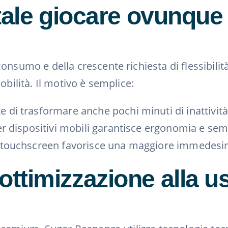
le giocare ovunque 
onsumo e della crescente richiesta di flessibilit
obilità. Il motivo è semplice:
di trasformare anche pochi minuti di inattività 
er dispositivi mobili garantisce ergonomia e semp
r touchscreen favorisce una maggiore immedesi
l’ottimizzazione alla 