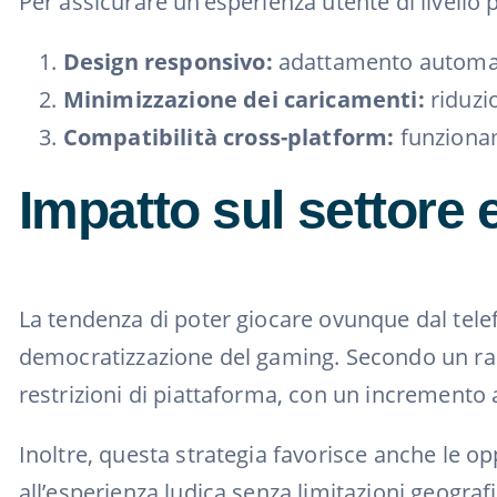
Per assicurare un’esperienza utente di livello 
Design responsivo:
adattamento automatic
Minimizzazione dei caricamenti:
riduzio
Compatibilità cross-platform:
funzionam
Impatto sul settore e
La tendenza di poter giocare ovunque dal tel
democratizzazione del gaming. Secondo un rapp
restrizioni di piattaforma, con un incremento a
Inoltre, questa strategia favorisce anche le op
all’esperienza ludica senza limitazioni geografi