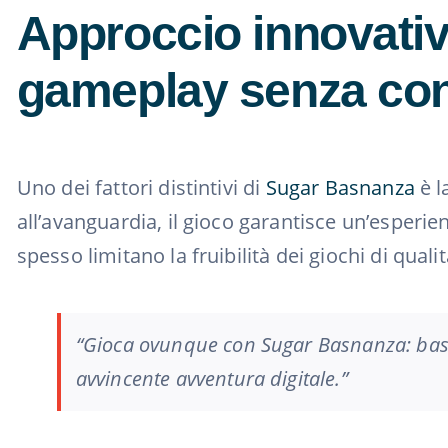
Approccio innovativ
gameplay senza con
Uno dei fattori distintivi di
Sugar Basnanza
è l
all’avanguardia, il gioco garantisce un’esperi
spesso limitano la fruibilità dei giochi di quali
“Gioca ovunque con Sugar Basnanza: basta
avvincente avventura digitale.”