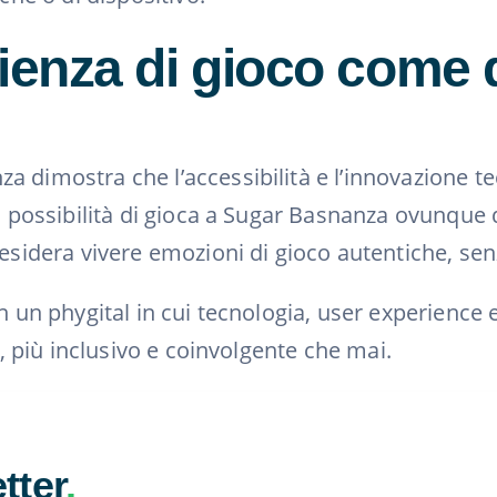
ienza di gioco come d
 dimostra che l’accessibilità e l’innovazione te
La possibilità di gioca a Sugar Basnanza ovunque
desidera vivere emozioni di gioco autentiche, sen
n un phygital in cui tecnologia, user experience 
e, più inclusivo e coinvolgente che mai.
tter
.