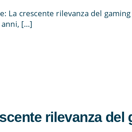
e: La crescente rilevanza del gaming 
 anni, […]
escente rilevanza del