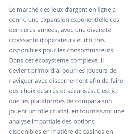
Le marché des jeux d’argent en ligne a
connu une expansion exponentielle ces
dernières années, avec une diversité
croissante d’opérateurs et d’offres
disponibles pour les consommateurs.
Dans cet écosystème complexe, il
devient primordial pour les joueurs de
naviguer avec discernement afin de faire
des choix éclairés et sécurisés. C’est ici
que les plateformes de comparaison
jouent un rôle crucial, en fournissant une
analyse impartiale des options
disponibles en matière de casinos en