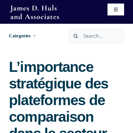
Skip
Toggle
to
Navigati
content
Home
Search
Categories
for:
About
L’importance
Services
stratégique des
Immigration
Real Estate Services
plateformes de
Se Habla Español
Wills & Trusts
comparaison
Forms
Bankruptcy Services