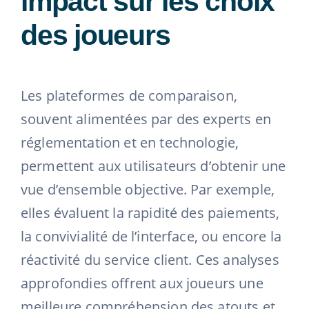
impact sur les choix
des joueurs
Les plateformes de comparaison,
souvent alimentées par des experts en
réglementation et en technologie,
permettent aux utilisateurs d’obtenir une
vue d’ensemble objective. Par exemple,
elles évaluent la rapidité des paiements,
la convivialité de l’interface, ou encore la
réactivité du service client. Ces analyses
approfondies offrent aux joueurs une
meilleure compréhension des atouts et