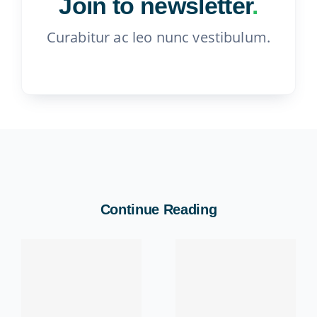
Join to newsletter
.
Curabitur ac leo nunc vestibulum.
Continue Reading