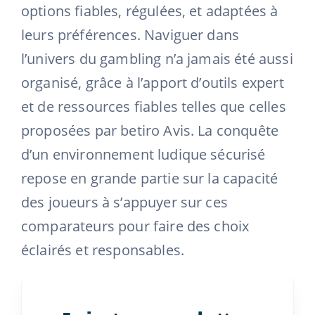
options fiables, régulées, et adaptées à
leurs préférences. Naviguer dans
l’univers du gambling n’a jamais été aussi
organisé, grâce à l’apport d’outils expert
et de ressources fiables telles que celles
proposées par betiro Avis. La conquête
d’un environnement ludique sécurisé
repose en grande partie sur la capacité
des joueurs à s’appuyer sur ces
comparateurs pour faire des choix
éclairés et responsables.