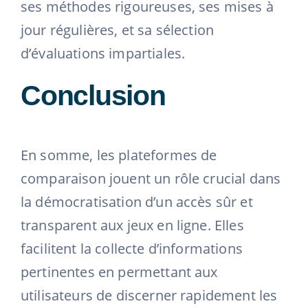
ses méthodes rigoureuses, ses mises à
jour régulières, et sa sélection
d’évaluations impartiales.
Conclusion
En somme, les plateformes de
comparaison jouent un rôle crucial dans
la démocratisation d’un accès sûr et
transparent aux jeux en ligne. Elles
facilitent la collecte d’informations
pertinentes en permettant aux
utilisateurs de discerner rapidement les