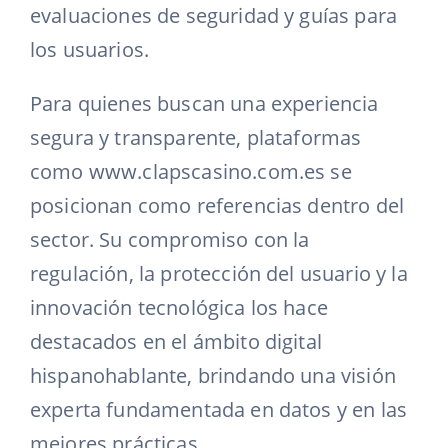
evaluaciones de seguridad y guías para
los usuarios.
Para quienes buscan una experiencia
segura y transparente, plataformas
como www.clapscasino.com.es se
posicionan como referencias dentro del
sector. Su compromiso con la
regulación, la protección del usuario y la
innovación tecnológica los hace
destacados en el ámbito digital
hispanohablante, brindando una visión
experta fundamentada en datos y en las
mejores prácticas.