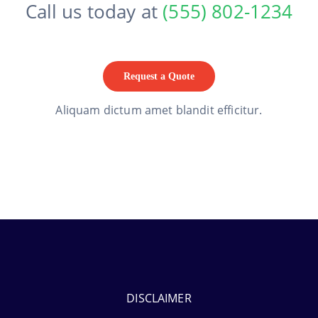
Call us today at
(555) 802-1234
Request a Quote
Aliquam dictum amet blandit efficitur.
DISCLAIMER