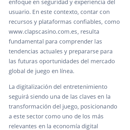
enfoque en seguridad y experiencia del
usuario. En este contexto, contar con
recursos y plataformas confiables, como
www.clapscasino.com.es, resulta
fundamental para comprender las
tendencias actuales y prepararse para
las futuras oportunidades del mercado
global de juego en línea.
La digitalización del entretenimiento
seguirá siendo una de las claves en la
transformación del juego, posicionando
a este sector como uno de los más
relevantes en la economía digital