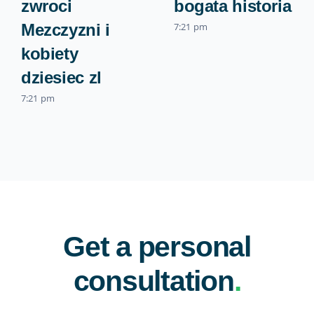
zwroci
bogata historia
Mezczyzni i
7:21 pm
kobiety
dziesiec zl
7:21 pm
Get a personal
consultation
.