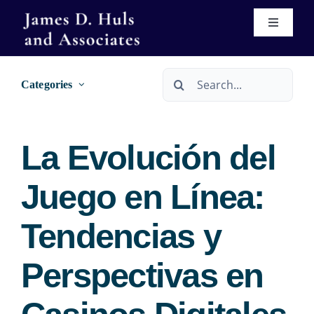
Skip
Toggle
to
Navigati
content
Home
Search
Categories
for:
About
La Evolución del
Services
Juego en Línea:
Immigration
Real Estate Services
Tendencias y
Se Habla Español
Wills & Trusts
Perspectivas en
Forms
Bankruptcy Services