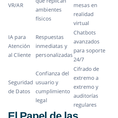
que replican
VR/AR
mesas en
ambientes
realidad
físicos
virtual
Chatbots
IA para
Respuestas
avanzados
Atención
inmediatas y
para soporte
al Cliente
personalizadas
24/7
Cifrado de
Confianza del
extremo a
Seguridad
usuario y
extremo y
de Datos
cumplimiento
auditorías
legal
regulares
El Papel de las