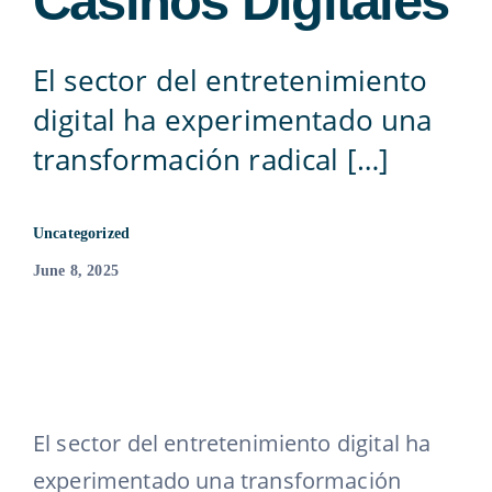
Casinos Digitales
Contact
El sector del entretenimiento
815-455-4755
digital ha experimentado una
transformación radical […]
Uncategorized
June 8, 2025
El sector del entretenimiento digital ha
experimentado una transformación