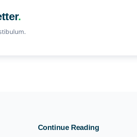
tter
.
stibulum.
Continue Reading