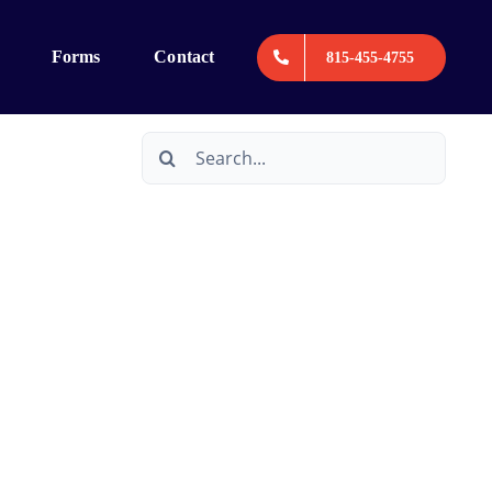
Forms
Contact
815-455-4755
Search
for: