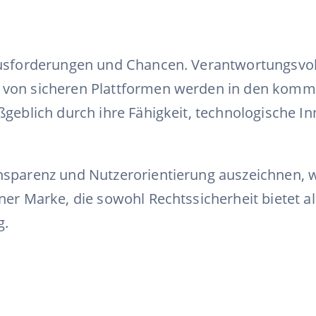
ausforderungen und Chancen. Verantwortungsvolle
g von sicheren Plattformen werden in den komm
ßgeblich durch ihre Fähigkeit, technologische I
nsparenz und Nutzerorientierung auszeichnen, w
iner Marke, die sowohl Rechtssicherheit bietet
g.