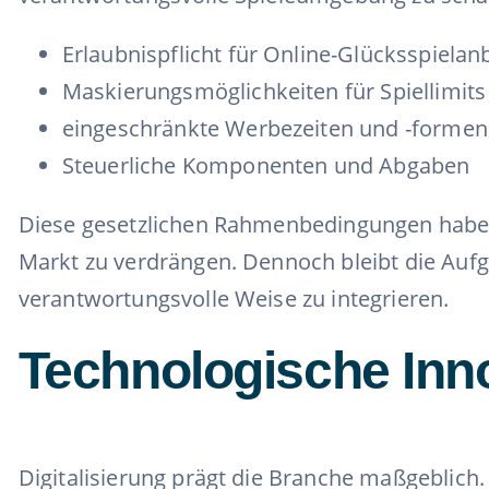
Erlaubnispflicht für Online-Glücksspielan
Maskierungsmöglichkeiten für Spiellimits
eingeschränkte Werbezeiten und -formen
Steuerliche Komponenten und Abgaben
Diese gesetzlichen Rahmenbedingungen haben 
Markt zu verdrängen. Dennoch bleibt die Auf
verantwortungsvolle Weise zu integrieren.
Technologische Inno
Digitalisierung prägt die Branche maßgeblich.