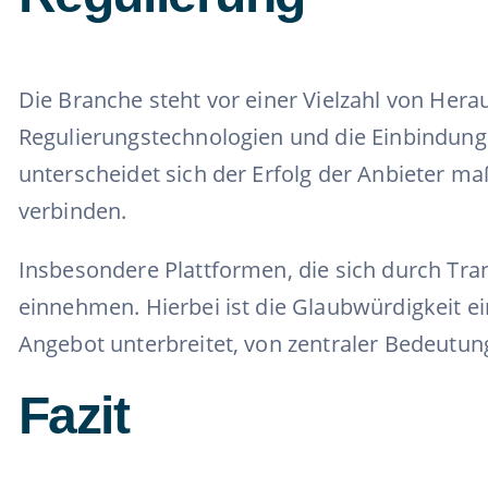
Die Branche steht vor einer Vielzahl von Her
Regulierungstechnologien und die Einbindun
unterscheidet sich der Erfolg der Anbieter ma
verbinden.
Insbesondere Plattformen, die sich durch Tra
einnehmen. Hierbei ist die Glaubwürdigkeit e
Angebot unterbreitet, von zentraler Bedeutun
Fazit