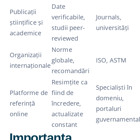
Date
Publicații
verificabile,
Journals,
științifice și
studii peer-
universități
academice
reviewed
Norme
Organizații
globale,
ISO, ASTM
internaționale
recomandări
Resimțite ca
Specialiști în
Platforme de
fiind de
domeniu,
referință
încredere,
portaluri
online
actualizate
guvernamenta
constant
Importanța