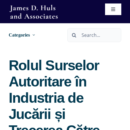
Skip
Toggle
to
Navigati
content
Home
Search
Categories
for:
About
Rolul Surselor
Services
Autoritare în
Immigration
Real Estate Services
Industria de
Se Habla Español
Wills & Trusts
Jucării și
Forms
Bankruptcy Services