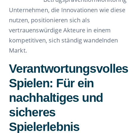
Unternehmen, die Innovationen wie diese
nutzen, positionieren sich als
vertrauenswürdige Akteure in einem
kompetitiven, sich ständig wandelnden
Markt.
Verantwortungsvolles
Spielen: Für ein
nachhaltiges und
sicheres
Spielerlebnis