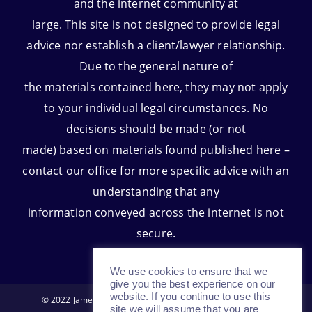
and the internet community at
large. This site is not designed to provide legal
advice nor establish a client/lawyer relationship.
Due to the general nature of
the materials contained here, they may not apply
to your individual legal circumstances. No
decisions should be made (or not
made) based on materials found published here –
contact our office for more specific advice with an
understanding that any
information conveyed across the internet is not
secure.
We use cookies to ensure that we
give you the best experience on our
website. If you continue to use this
© 2022 James D. Huls and Associates All Rights Reserved.
site we will assume that you are