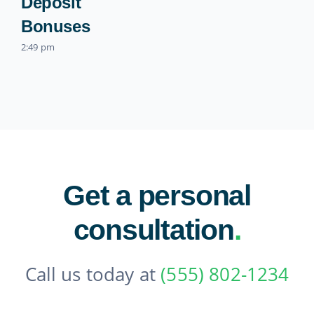
Deposit
Bonuses
2:49 pm
Get a personal
consultation
.
Call us today at
(555) 802-1234