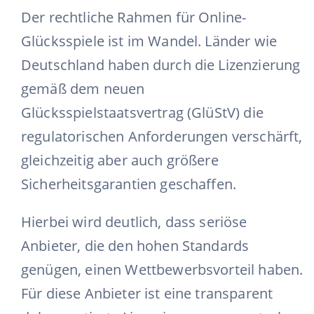
Der rechtliche Rahmen für Online-
Glücksspiele ist im Wandel. Länder wie
Deutschland haben durch die Lizenzierung
gemäß dem neuen
Glücksspielstaatsvertrag (GlüStV) die
regulatorischen Anforderungen verschärft,
gleichzeitig aber auch größere
Sicherheitsgarantien geschaffen.
Hierbei wird deutlich, dass seriöse
Anbieter, die den hohen Standards
genügen, einen Wettbewerbsvorteil haben.
Für diese Anbieter ist eine transparent