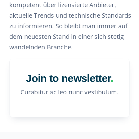
kompetent über lizensierte Anbieter,
aktuelle Trends und technische Standards
zu informieren. So bleibt man immer auf
dem neuesten Stand in einer sich stetig
wandelnden Branche.
Join to newsletter
.
Curabitur ac leo nunc vestibulum.