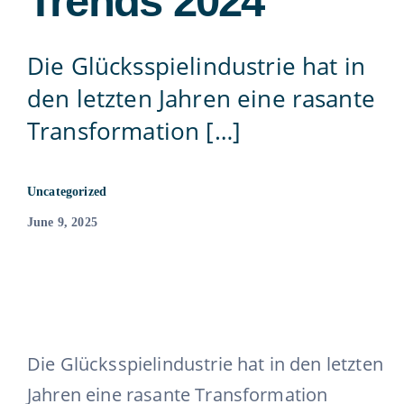
Trends 2024
Contact
Die Glücksspielindustrie hat in
815-455-4755
den letzten Jahren eine rasante
Transformation […]
Uncategorized
June 9, 2025
Die Glücksspielindustrie hat in den letzten
Jahren eine rasante Transformation