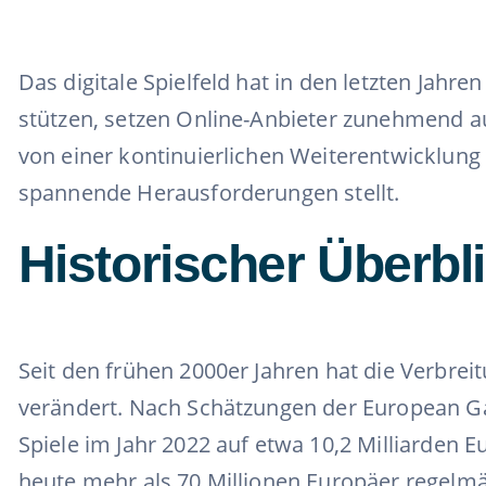
Das digitale Spielfeld hat in den letzten Jahr
stützen, setzen Online-Anbieter zunehmend au
von einer kontinuierlichen Weiterentwicklung
spannende Herausforderungen stellt.
Historischer Überbli
Seit den frühen 2000er Jahren hat die Verbre
verändert. Nach Schätzungen der European Gam
Spiele im Jahr 2022 auf etwa
10,2 Milliarden E
heute mehr als 70 Millionen Europäer regelmä