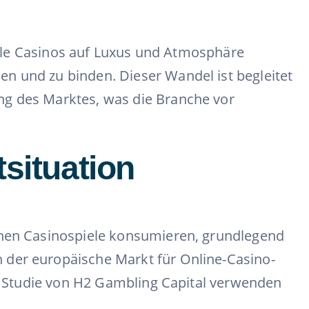
nelle Casinos auf Luxus und Atmosphäre
n und zu binden. Dieser Wandel ist begleitet
ng des Marktes, was die Branche vor
tsituation
schen Casinospiele konsumieren, grundlegend
 der europäische Markt für Online-Casino-
er Studie von H2 Gambling Capital verwenden