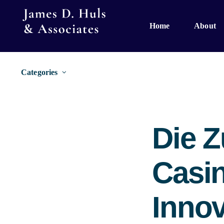
Skip
to
Home
About
content
Categories
Die Z
Casin
Innov