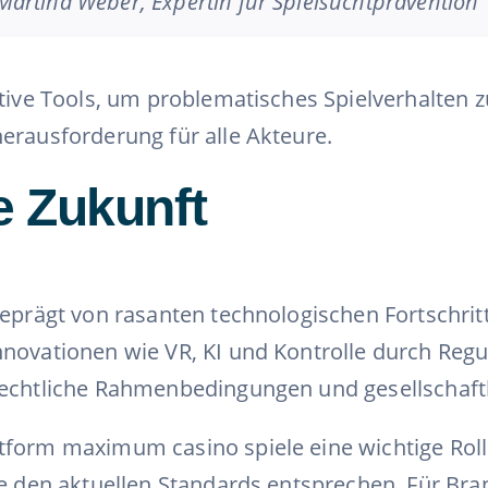
. Martina Weber, Expertin für Spielsuchtprävention
vative Tools, um problematisches Spielverhalten
erausforderung für alle Akteure.
ie Zukunft
 geprägt von rasanten technologischen Fortschr
nnovationen wie VR, KI und Kontrolle durch Regu
 rechtliche Rahmenbedingungen und gesellschaft
form maximum casino spiele eine wichtige Rolle a
ie den aktuellen Standards entsprechen. Für Bran