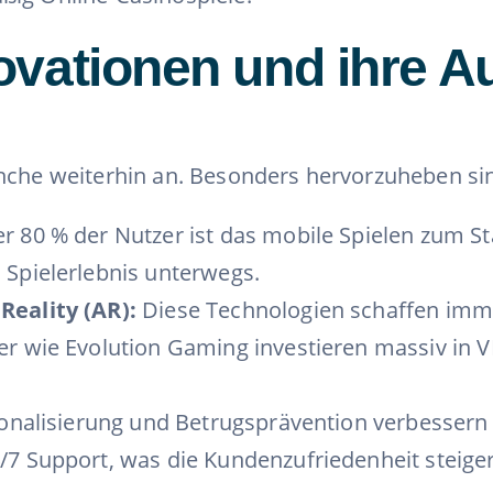
ovationen und ihre 
anche weiterhin an. Besonders hervorzuheben si
er 80 % der Nutzer ist das mobile Spielen zum 
 Spielerlebnis unterwegs.
Reality (AR):
Diese Technologien schaffen immer
er wie Evolution Gaming investieren massiv in
onalisierung und Betrugsprävention verbessern 
7 Support, was die Kundenzufriedenheit steiger