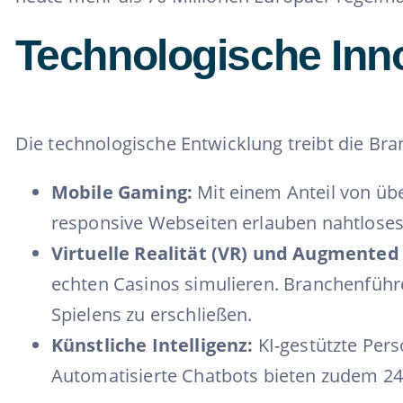
Technologische Inn
Die technologische Entwicklung treibt die Br
Mobile Gaming:
Mit einem Anteil von üb
responsive Webseiten erlauben nahtloses
Virtuelle Realität (VR) und Augmented 
echten Casinos simulieren. Branchenführ
Spielens zu erschließen.
Künstliche Intelligenz:
KI-gestützte Pers
Automatisierte Chatbots bieten zudem 24/