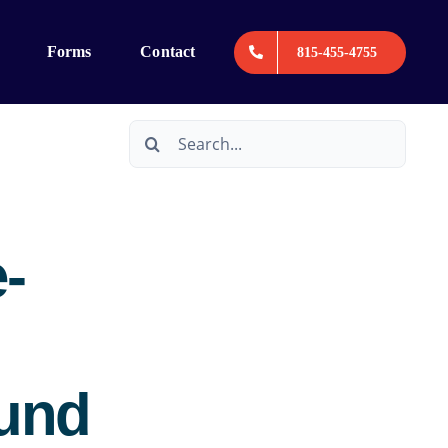
Forms
Contact
815-455-4755
Search
for:
-
 und