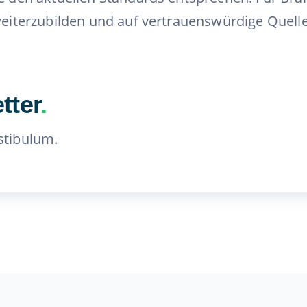
 weiterzubilden und auf vertrauenswürdige Quelle
tter
.
stibulum.