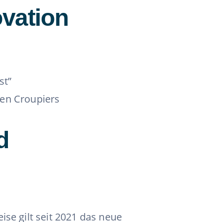
ovation
st”
ten Croupiers
d
ise gilt seit 2021 das neue