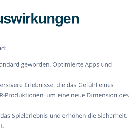
Auswirkungen
nd:
Standard geworden. Optimierte Apps und
sivere Erlebnisse, die das Gefühl eines
 VR-Produktionen, um eine neue Dimension des
das Spielerlebnis und erhöhen die Sicherheit.
t.