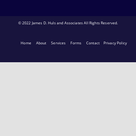
© 2022 James D. Huls and Associates All Rights Reserved.
Home
About
Services
Forms
Contact
Privacy Policy