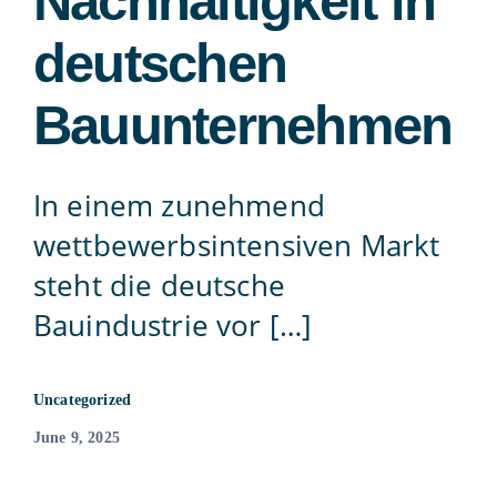
Nachhaltigkeit in
Contact
deutschen
Bauunternehmen
815-455-4755
In einem zunehmend
wettbewerbsintensiven Markt
steht die deutsche
Bauindustrie vor […]
Uncategorized
June 9, 2025