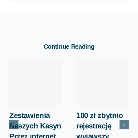
Continue Reading
Zestawienia
100 zł zbytnio
Naszych Kasyn
rejestrację
Przez internet
wyjąwszy