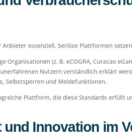
und Verbraucherschut
 Anbieter essenziell. Seriöse Plattformen setzen
e Organisationen (z. B. eCOGRA, Curacao eGam
unerfahrenen Nutzern verständlich erklärt wer
ts, Selbstsperren und Meldefunktionen.
ngreiche Plattform, die diese Standards erfüllt 
t und Innovation im 