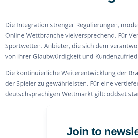
Die Integration strenger Regulierungen, mod
Online-Wettbranche vielversprechend. Für Ver
Sportwetten. Anbieter, die sich dem verantwor
von ihrer Glaubwürdigkeit und Kundenzufried
Die kontinuierliche Weiterentwicklung der B
der Spieler zu gewährleisten. Für eine vertiefe
deutschsprachigen Wettmarkt gilt: oddset star
Join to newsle