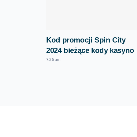
Kod promocji Spin City
2024 bieżące kody kasyno
7:26 am