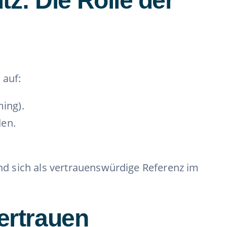
z: Die Rolle der
 auf:
ing).
den.
und sich als vertrauenswürdige Referenz im
Vertrauen