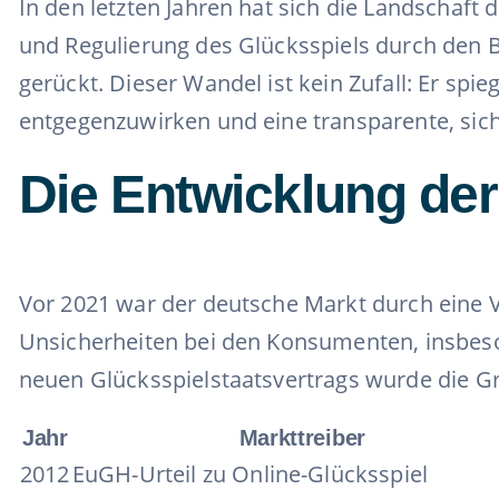
In den letzten Jahren hat sich die Landschaft 
und Regulierung des Glücksspiels durch den B
gerückt. Dieser Wandel ist kein Zufall: Er spi
entgegenzuwirken und eine transparente, sic
Die Entwicklung der
Vor 2021 war der deutsche Markt durch eine Vie
Unsicherheiten bei den Konsumenten, insbeson
neuen Glücksspielstaatsvertrags wurde die Gr
Jahr
Markttreiber
2012
EuGH-Urteil zu Online-Glücksspiel