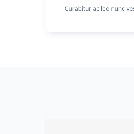
Curabitur ac leo nunc ve