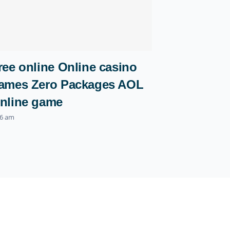
ree online Online casino
ames Zero Packages AOL
nline game
26 am