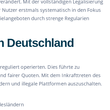
erändert. Mit der vollständigen Legalisierung
r Nutzer erstmals systematisch in den Fokus
spielangeboten durch strenge Regularien
in Deutschland
reguliert operierten. Dies führte zu
nd fairer Quoten. Mit dem Inkrafttreten des
ern und illegale Plattformen auszuschalten.
desländern