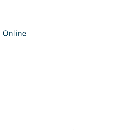
r Online-