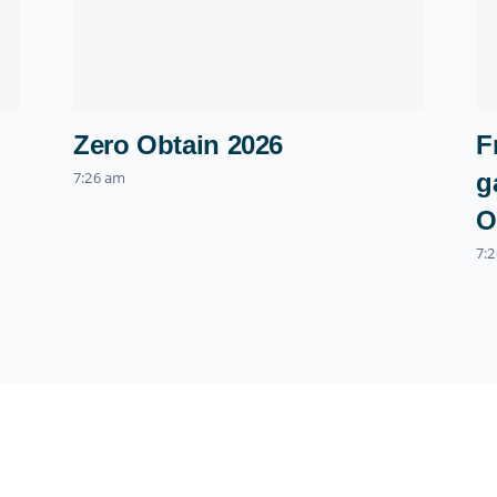
Zero Obtain 2026
F
7:26 am
g
O
7: