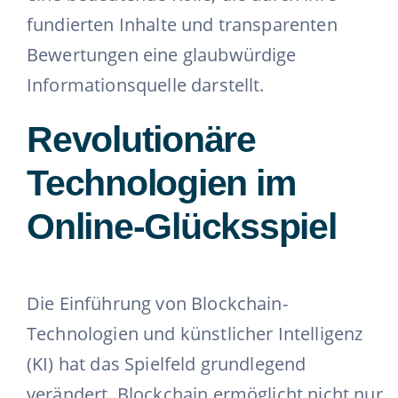
fundierten Inhalte und transparenten
Bewertungen eine glaubwürdige
Informationsquelle darstellt.
Revolutionäre
Technologien im
Online-Glücksspiel
Die Einführung von
Blockchain-
Technologien
und
künstlicher Intelligenz
(KI)
hat das Spielfeld grundlegend
verändert. Blockchain ermöglicht nicht nur