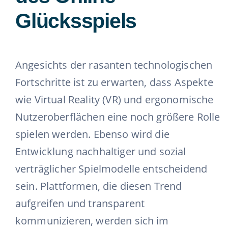
Glücksspiels
Angesichts der rasanten technologischen
Fortschritte ist zu erwarten, dass Aspekte
wie
Virtual Reality (VR)
und
ergonomische
Nutzeroberflächen
eine noch größere Rolle
spielen werden. Ebenso wird die
Entwicklung nachhaltiger und sozial
verträglicher Spielmodelle entscheidend
sein. Plattformen, die diesen Trend
aufgreifen und transparent
kommunizieren, werden sich im