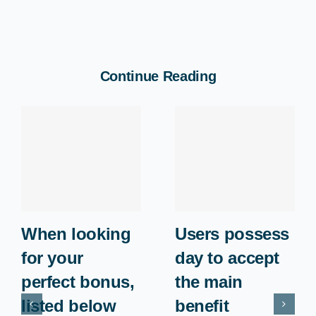
Continue Reading
When looking
Users possess
for your
day to accept
perfect bonus,
the main
listed below
benefit