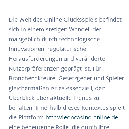
Die Welt des Online-Glücksspiels befindet
sich in einem stetigen Wandel, der
maßgeblich durch technologische
Innovationen, regulatorische
Herausforderungen und veränderte
Nutzerpräferenzen geprägt ist. Für
Branchenakteure, Gesetzgeber und Spieler
gleichermaßen ist es essenziell, den
Überblick über aktuelle Trends zu
behalten. Innerhalb dieses Kontextes spielt
die Plattform
http://leoncasino-online.de
eine bedeutende Rolle, die durch ihre