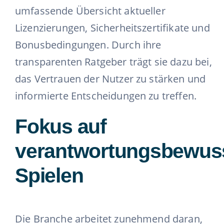
umfassende Übersicht aktueller
Lizenzierungen, Sicherheitszertifikate und
Bonusbedingungen. Durch ihre
transparenten Ratgeber trägt sie dazu bei,
das Vertrauen der Nutzer zu stärken und
informierte Entscheidungen zu treffen.
Fokus auf
verantwortungsbewus
Spielen
Die Branche arbeitet zunehmend daran,