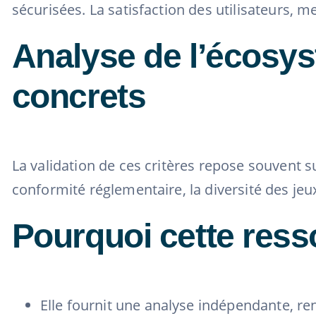
sécurisées. La satisfaction des utilisateurs, m
Analyse de l’écosys
concrets
La validation de ces critères repose souvent 
conformité réglementaire, la diversité des jeux 
Pourquoi cette ress
Elle fournit une analyse indépendante, re