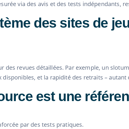
esurée via des avis et des tests indépendants, res
tème des sites de je
sur des revues détaillées. Par exemple, un slotu
disponibles, et la rapidité des retraits – autant 
ource est une référen
nforcée par des tests pratiques.