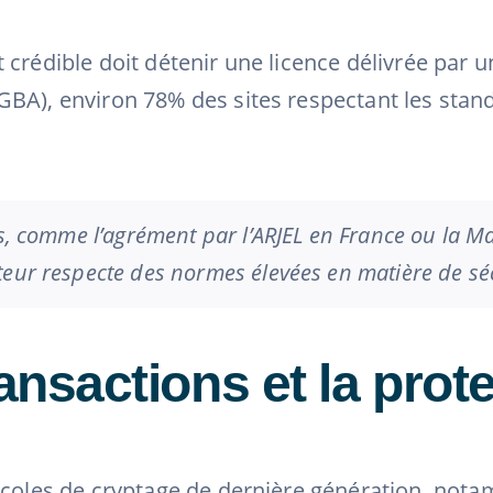
 crédible doit détenir une licence délivrée par 
GBA), environ 78% des sites respectant les sta
es, comme l’agrément par l’ARJEL en France ou la M
eur respecte des normes élevées en matière de sécu
ransactions et la pro
ocoles de cryptage de dernière génération, nota