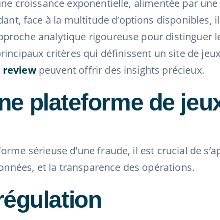
une croissance exponentielle, alimentée par une
face à la multitude d’options disponibles, il e
proche analytique rigoureuse pour distinguer l
incipaux critères qui définissent un site de jeu
 review
peuvent offrir des insights précieux.
e plateforme de jeux 
orme sérieuse d’une fraude, il est crucial de s’
données, et la transparence des opérations.
 régulation