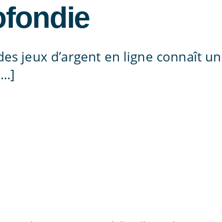
ofondie
es jeux d’argent en ligne connaît u
[…]