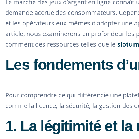
Le marché des jeux d’argent en ligne connaît 
demande accrue des consommateurs. Cependant, 
et les opérateurs eux-mêmes d’adopter une ap
article, nous examinerons en profondeur les pr
comment des ressources telles que le
slotum
Les fondements d’un
Pour comprendre ce qui différencie une platef
comme la licence, la sécurité, la gestion des 
1. La légitimité et la