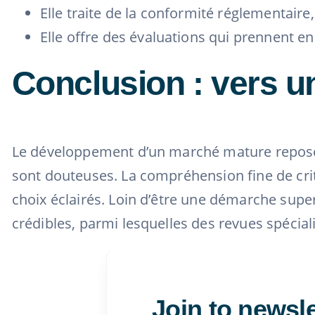
Elle traite de la conformité réglementaire,
Elle offre des évaluations qui prennent en c
Conclusion : vers un
Le développement d’un marché mature repose su
sont douteuses. La compréhension fine de critèr
choix éclairés. Loin d’être une démarche super
crédibles, parmi lesquelles des revues spécial
Join to newsle