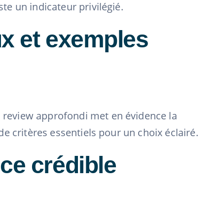
te un indicateur privilégié.
ux et exemples
m review approfondi met en évidence la
de critères essentiels pour un choix éclairé.
ce crédible