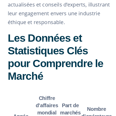
actualisées et conseils d’experts, illustrant
leur engagement envers une industrie
éthique et responsable.
Les Données et
Statistiques Clés
pour Comprendre le
Marché
Chiffre
d’affaires
Part de
Nombre
mondial
marchés