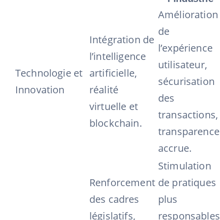
Amélioration
de
Intégration de
l’expérience
l’intelligence
utilisateur,
Technologie et
artificielle,
sécurisation
Innovation
réalité
des
virtuelle et
transactions,
blockchain.
transparence
accrue.
Stimulation
Renforcement
de pratiques
des cadres
plus
législatifs,
responsables