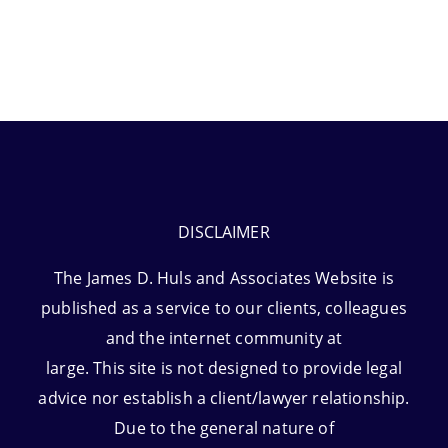
DISCLAIMER
The James D. Huls and Associates Website is
published as a service to our clients, colleagues
and the internet community at
large. This site is not designed to provide legal
advice nor establish a client/lawyer relationship.
Due to the general nature of