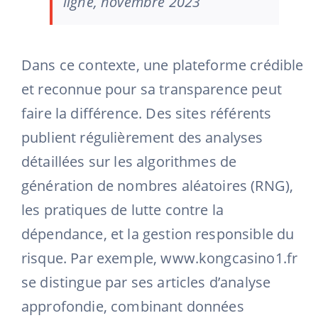
ligne, novembre 2023
Dans ce contexte, une plateforme crédible
et reconnue pour sa transparence peut
faire la différence. Des sites référents
publient régulièrement des analyses
détaillées sur les algorithmes de
génération de nombres aléatoires (RNG),
les pratiques de lutte contre la
dépendance, et la gestion responsible du
risque. Par exemple, www.kongcasino1.fr
se distingue par ses articles d’analyse
approfondie, combinant données