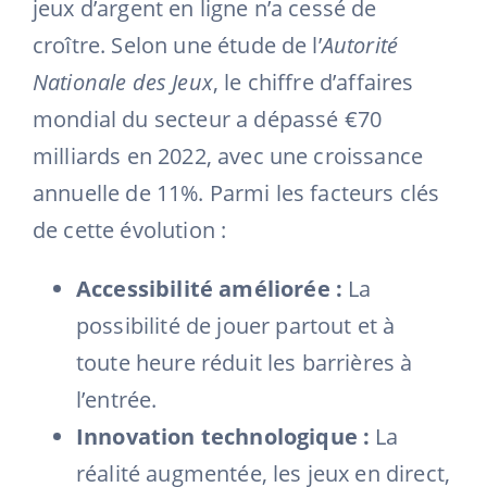
jeux d’argent en ligne n’a cessé de
croître. Selon une étude de l’
Autorité
Nationale des Jeux
, le chiffre d’affaires
mondial du secteur a dépassé
€70
milliards
en 2022, avec une croissance
annuelle de 11%. Parmi les facteurs clés
de cette évolution :
Accessibilité améliorée :
La
possibilité de jouer partout et à
toute heure réduit les barrières à
l’entrée.
Innovation technologique :
La
réalité augmentée, les jeux en direct,