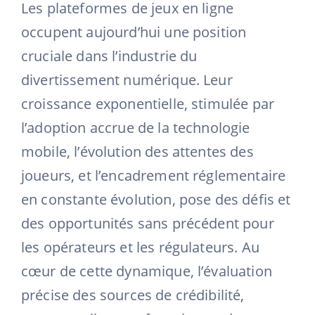
Les plateformes de jeux en ligne
occupent aujourd’hui une position
cruciale dans l’industrie du
divertissement numérique. Leur
croissance exponentielle, stimulée par
l’adoption accrue de la technologie
mobile, l’évolution des attentes des
joueurs, et l’encadrement réglementaire
en constante évolution, pose des défis et
des opportunités sans précédent pour
les opérateurs et les régulateurs. Au
cœur de cette dynamique, l’évaluation
précise des sources de crédibilité,