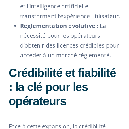
et l’intelligence artificielle
transformant l’expérience utilisateur.
Réglementation évolutive :
La
nécessité pour les opérateurs
d’obtenir des licences crédibles pour
accéder à un marché réglementé.
Crédibilité et fiabilité
: la clé pour les
opérateurs
Face à cette expansion, la crédibilité