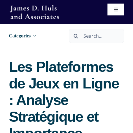
Skip
Toggle
to
Navigati
content
Home
Search
Categories
for:
About
Les Plateformes
Services
de Jeux en Ligne
Immigration
Real Estate Services
: Analyse
Se Habla Español
Wills & Trusts
Stratégique et
Forms
Bankruptcy Services