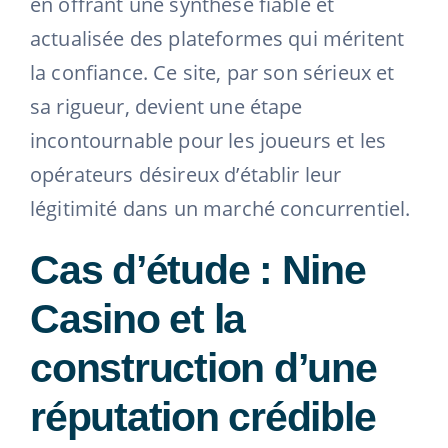
en offrant une synthèse fiable et
actualisée des plateformes qui méritent
la confiance. Ce site, par son sérieux et
sa rigueur, devient une étape
incontournable pour les joueurs et les
opérateurs désireux d’établir leur
légitimité dans un marché concurrentiel.
Cas d’étude : Nine
Casino et la
construction d’une
réputation crédible