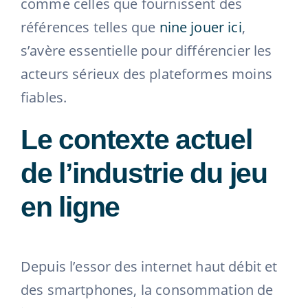
comme celles que fournissent des
références telles que
nine jouer ici
,
s’avère essentielle pour différencier les
acteurs sérieux des plateformes moins
fiables.
Le contexte actuel
de l’industrie du jeu
en ligne
Depuis l’essor des internet haut débit et
des smartphones, la consommation de