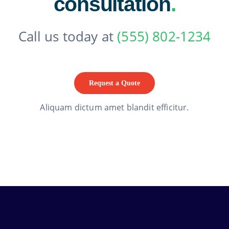
consultation
.
Call us today at
(555) 802-1234
Request a Quote
Aliquam dictum amet blandit efficitur.