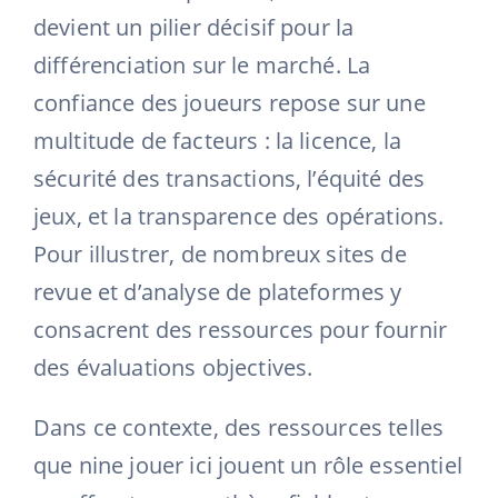
devient un pilier décisif pour la
différenciation sur le marché. La
confiance des joueurs repose sur une
multitude de facteurs : la licence, la
sécurité des transactions, l’équité des
jeux, et la transparence des opérations.
Pour illustrer, de nombreux sites de
revue et d’analyse de plateformes y
consacrent des ressources pour fournir
des évaluations objectives.
Dans ce contexte, des ressources telles
que nine jouer ici jouent un rôle essentiel