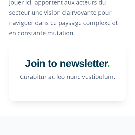
jouer ici, apportent aux acteurs du
secteur une vision clairvoyante pour
naviguer dans ce paysage complexe et
en constante mutation.
Join to newsletter
.
Curabitur ac leo nunc vestibulum.