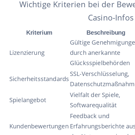
Wichtige Kriterien bei der Bew
Casino-Infos
Kriterium
Beschreibung
Gültige Genehmigung
Lizenzierung
durch anerkannte
Glücksspielbehörden
SSL-Verschlüsselung,
Sicherheitsstandards
Datenschutzmaßnahm
Vielfalt der Spiele,
Spielangebot
Softwarequalität
Feedback und
Kundenbewertungen
Erfahrungsberichte au