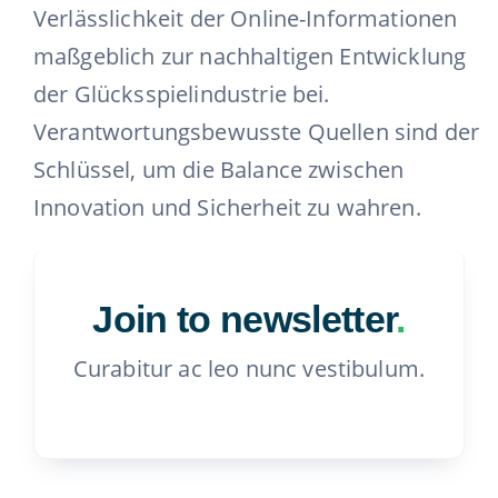
Verlässlichkeit der Online-Informationen
maßgeblich zur nachhaltigen Entwicklung
der Glücksspielindustrie bei.
Verantwortungsbewusste Quellen sind der
Schlüssel, um die Balance zwischen
Innovation und Sicherheit zu wahren.
Join to newsletter
.
Curabitur ac leo nunc vestibulum.