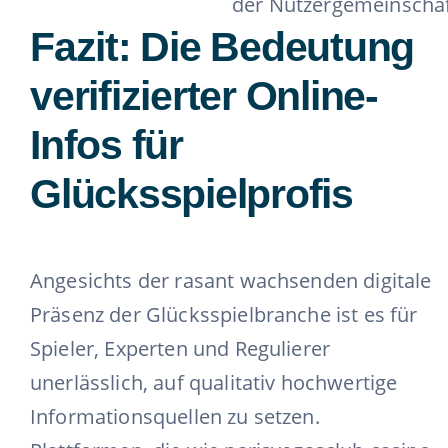
der Nutzergemeinscha
Fazit: Die Bedeutung
verifizierter Online-
Infos für
Glücksspielprofis
Angesichts der rasant wachsenden digitale
Präsenz der Glücksspielbranche ist es für
Spieler, Experten und Regulierer
unerlässlich, auf qualitativ hochwertige
Informationsquellen zu setzen.