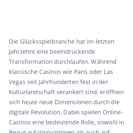
Die Glücksspielbranche hat im letzten
Jahrzehnt eine beeindruckende
Transformation durchlaufen. Während
klassische Casinos wie Paris oder Las
Vegas seit Jahrhunderten fest in der
Kulturlandschaft verankert sind, eröffnen
sich heute neue Dimensionen durch die
digitale Revolution. Dabei spielen Online-
Casinos eine bedeutende Rolle, sowohl in
Bezug auf Innovationen als auch auf