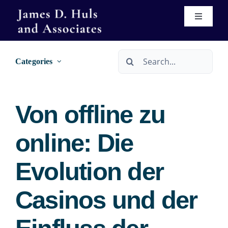
Skip
Toggle
to
Navigati
content
Home
Search
Categories
for:
About
Von offline zu
Services
online: Die
Immigration
Real Estate Services
Evolution der
Se Habla Español
Wills & Trusts
Casinos und der
Forms
Bankruptcy Services