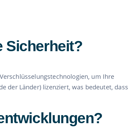
 Sicherheit?
e Verschlüsselungstechnologien, um Ihre
 der Länder) lizenziert, was bedeutet, dass
eentwicklungen?