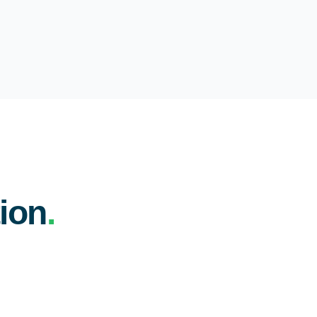
tion
.