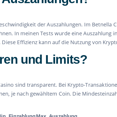
 Geschwindigkeit der Auszahlungen. Im Betnella 
hnen. In meinen Tests wurde eine Auszahlung in
t. Diese Effizienz kann auf die Nutzung von Kry
ren und Limits?
sino sind transparent. Bei Krypto-Transaktionen
nnen, je nach gewähltem Coin. Die Mindesteinza
in. Einzahlung
Max. Auszahlung