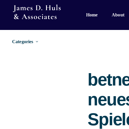
Skip
to
Home
About
content
Categories
betne
neue
Spie