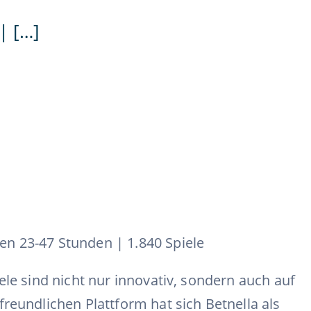
| […]
en 23-47 Stunden | 1.840 Spiele
ele sind nicht nur innovativ, sondern auch auf
reundlichen Plattform hat sich Betnella als