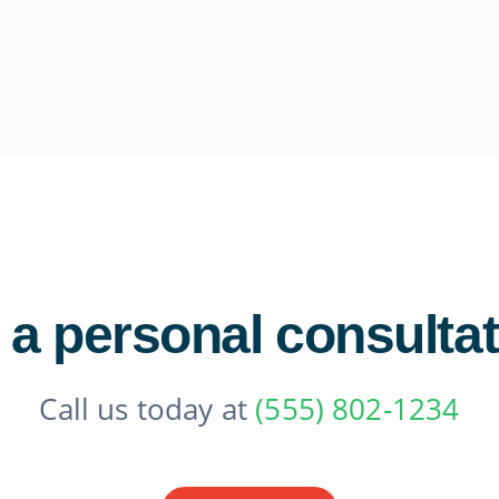
 a personal consulta
Call us today at
(555) 802-1234