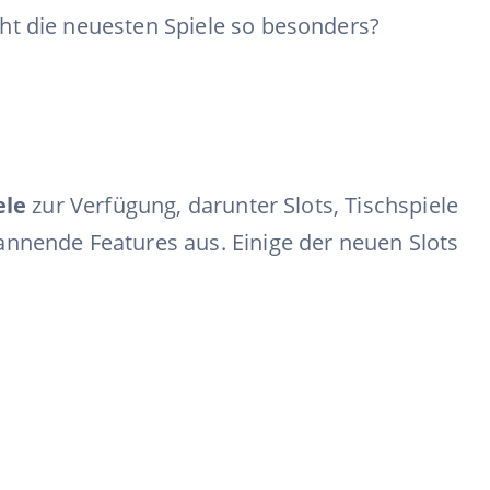
ht die neuesten Spiele so besonders?
ele
zur Verfügung, darunter Slots, Tischspiele
annende Features aus. Einige der neuen Slots