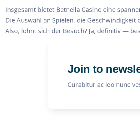
Insgesamt bietet Betnella Casino eine spanne
Die Auswahl an Spielen, die Geschwindigkeit
Also, lohnt sich der Besuch? Ja, definitiv — 
Join to newsle
Curabitur ac leo nunc ve