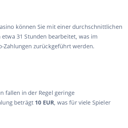
Casino können Sie mit einer durchschnittlichen
 etwa 31 Stunden bearbeitet, was im
pto-Zahlungen zurückgeführt werden.
 fallen in der Regel geringe
hlung beträgt
10 EUR
, was für viele Spieler