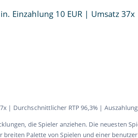
Min. Einzahlung 10 EUR | Umsatz 37x 
x | Durchschnittlicher RTP 96,3% | Auszahlung
cklungen, die Spieler anziehen. Die neuesten Spi
 breiten Palette von Spielen und einer benutzerf