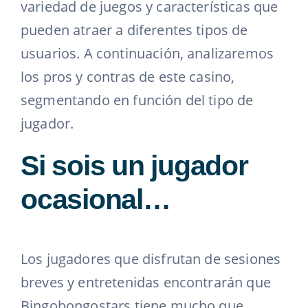
variedad de juegos y características que
pueden atraer a diferentes tipos de
usuarios. A continuación, analizaremos
los pros y contras de este casino,
segmentando en función del tipo de
jugador.
Si sois un jugador
ocasional…
Los jugadores que disfrutan de sesiones
breves y entretenidas encontrarán que
Bingobongostars tiene mucho que