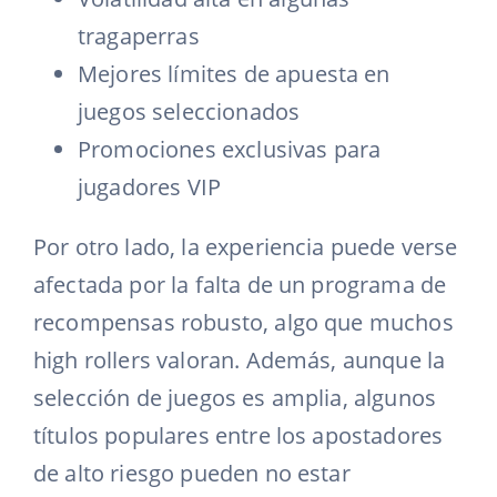
tragaperras
Mejores límites de apuesta en
juegos seleccionados
Promociones exclusivas para
jugadores VIP
Por otro lado, la experiencia puede verse
afectada por la falta de un programa de
recompensas robusto, algo que muchos
high rollers valoran. Además, aunque la
selección de juegos es amplia, algunos
títulos populares entre los apostadores
de alto riesgo pueden no estar