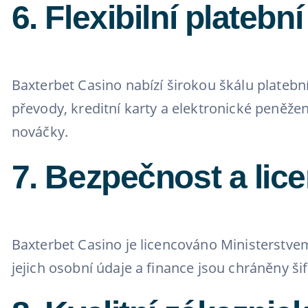
6. Flexibilní plateb
Baxterbet Casino nabízí širokou škálu platebn
převody, kreditní karty a elektronické peněžen
nováčky.
7. Bezpečnost a lic
Baxterbet Casino je licencováno Ministerstvem 
jejich osobní údaje a finance jsou chráněny š