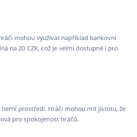
 hráči mohou využívat například bankovní
íná na 20 CZK, což je velmi dostupné i pro
herní prostředí. Hráči mohou mít jistotu, že
íčová pro spokojenost hráčů.