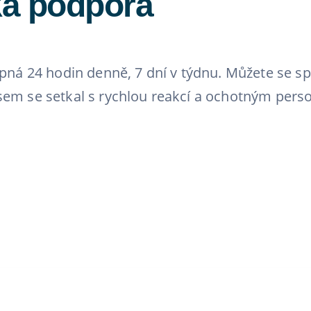
cká podpora
upná 24 hodin denně, 7 dní v týdnu. Můžete se sp
em se setkal s rychlou reakcí a ochotným person