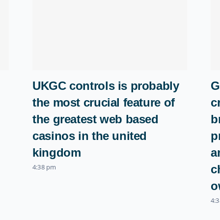
UKGC controls is probably
G
the most crucial feature of
c
the greatest web based
b
casinos in the united
p
kingdom
a
4:38 pm
c
o
4: