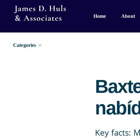
Skip
to
Home
About
content
Categories
Baxte
nabíd
Key facts: 