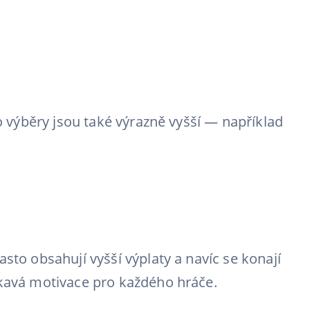
ro výběry jsou také výrazně vyšší — například
sto obsahují vyšší výplaty a navíc se konají
ákavá motivace pro každého hráče.