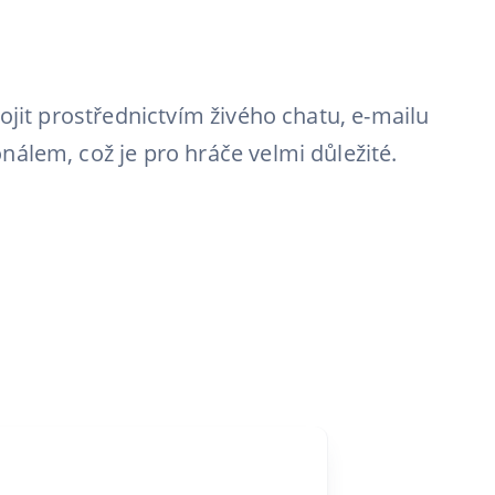
ojit prostřednictvím živého chatu, e-mailu
álem, což je pro hráče velmi důležité.