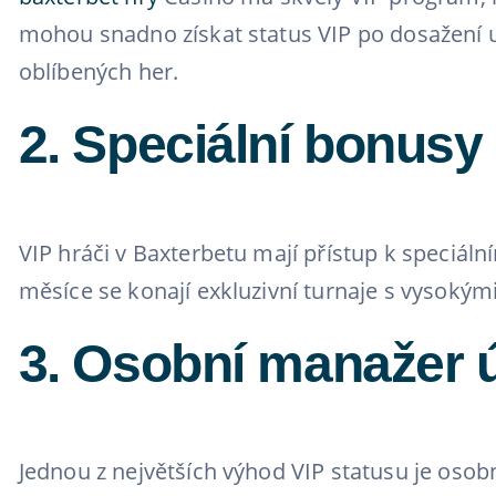
mohou snadno získat status VIP po dosažení u
oblíbených her.
2. Speciální bonusy
VIP hráči v Baxterbetu mají přístup k speciáln
měsíce se konají exkluzivní turnaje s vysokými
3. Osobní manažer 
Jednou z největších výhod VIP statusu je oso