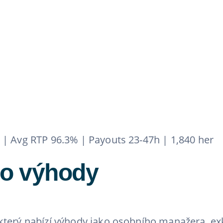
| Avg RTP 96.3% | Payouts 23-47h | 1,840 her
ho výhody
terý nabízí výhody jako osobního manažera, exkl