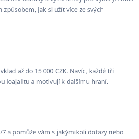
způsobem, jak si užít více ze svých
vklad až do 15 000 CZK. Navíc, každé tři
 loajalitu a motivují k dalšímu hraní.
24/7 a pomůže vám s jakýmikoli dotazy nebo