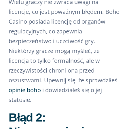
Wielu graczy nie zwraca uwagi na
licencje, co jest poważnym błędem. Boho
Casino posiada licencję od organów
regulacyjnych, co zapewnia
bezpieczeństwo i uczciwość gry.
Niektórzy gracze mogą myśleć, że
licencja to tylko formalność, ale w
rzeczywistości chroni ona przed
oszustwami. Upewnij się, że sprawdziłeś
opinie boho
i dowiedziałeś się o jej
statusie.
Błąd 2: