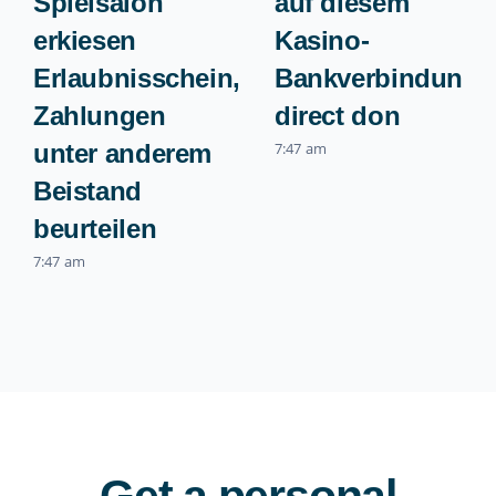
Spielsalon
auf diesem
erkiesen
Kasino-
Erlaubnisschein,
Bankverbindung
Zahlungen
direct don
unter anderem
7:47 am
Beistand
beurteilen
7:47 am
Get a personal