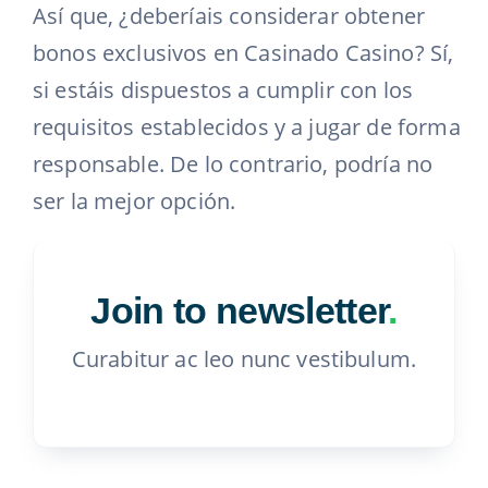
Así que, ¿deberíais considerar obtener
bonos exclusivos en Casinado Casino? Sí,
si estáis dispuestos a cumplir con los
requisitos establecidos y a jugar de forma
responsable. De lo contrario, podría no
ser la mejor opción.
Join to newsletter
.
Curabitur ac leo nunc vestibulum.