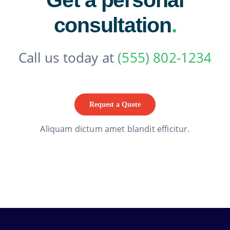
consultation
.
Call us today at
(555) 802-1234
Request a Quote
Aliquam dictum amet blandit efficitur.