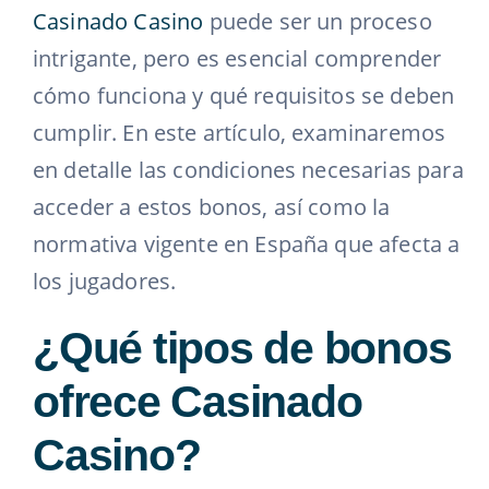
Casinado Casino
puede ser un proceso
intrigante, pero es esencial comprender
cómo funciona y qué requisitos se deben
cumplir. En este artículo, examinaremos
en detalle las condiciones necesarias para
acceder a estos bonos, así como la
normativa vigente en España que afecta a
los jugadores.
¿Qué tipos de bonos
ofrece Casinado
Casino?