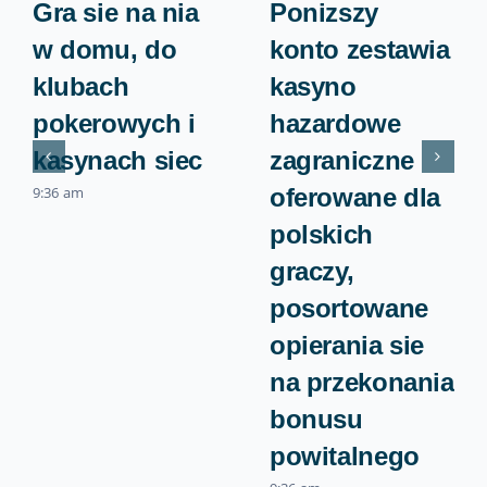
Gra sie na nia
Ponizszy
w domu, do
konto zestawia
klubach
kasyno
pokerowych i
hazardowe
kasynach siec
zagraniczne
9:36 am
oferowane dla
polskich
graczy,
posortowane
opierania sie
na przekonania
bonusu
powitalnego