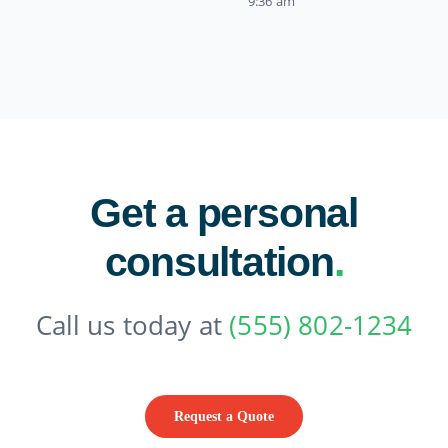
9:36 am
Get a personal
consultation
.
Call us today at
(555) 802-1234
Request a Quote