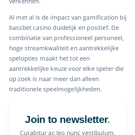
verkennen.
Al met al is de impact van gamification bij
bassbet casino duidelijk en positief. De
combinatie van professioneel personeel,
hoge streamkwaliteit en aantrekkelijke
spelopties maakt het tot een
aantrekkelijke keuze voor elke speler die
op zoek is naar meer dan alleen
traditionele speelmogelijkheden.
Join to newsletter
.
Curabitur ac leo nunc vestibulum.