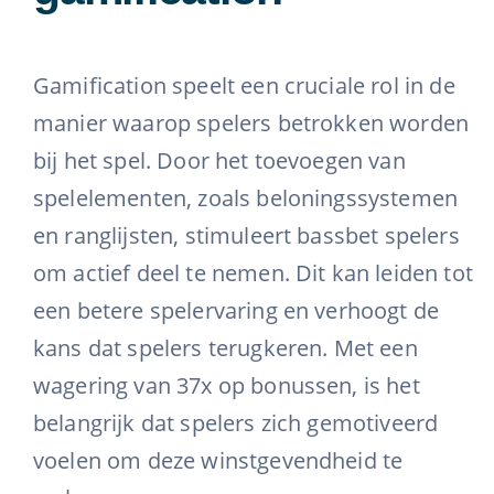
Gamification speelt een cruciale rol in de
manier waarop spelers betrokken worden
bij het spel. Door het toevoegen van
spelelementen, zoals beloningssystemen
en ranglijsten, stimuleert bassbet spelers
om actief deel te nemen. Dit kan leiden tot
een betere spelervaring en verhoogt de
kans dat spelers terugkeren. Met een
wagering van 37x op bonussen, is het
belangrijk dat spelers zich gemotiveerd
voelen om deze winstgevendheid te