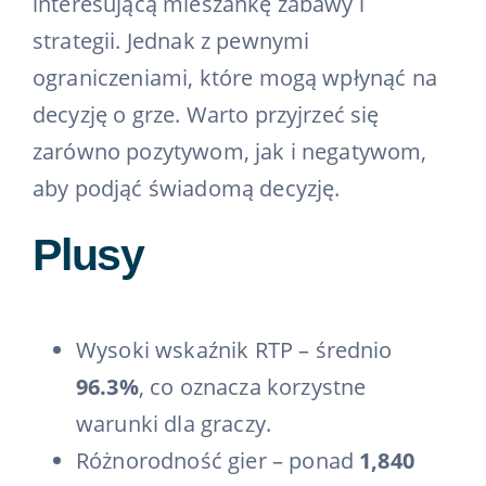
interesującą mieszankę zabawy i
strategii. Jednak z pewnymi
ograniczeniami, które mogą wpłynąć na
decyzję o grze. Warto przyjrzeć się
zarówno pozytywom, jak i negatywom,
aby podjąć świadomą decyzję.
Plusy
Wysoki wskaźnik RTP – średnio
96.3%
, co oznacza korzystne
warunki dla graczy.
Różnorodność gier – ponad
1,840