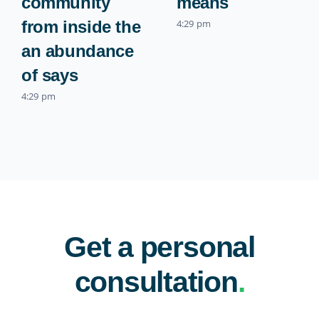
community
means
from inside the
4:29 pm
an abundance
of says
4:29 pm
Get a personal
consultation
.