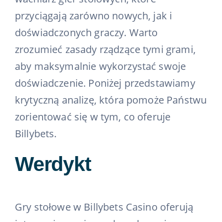
przyciągają zarówno nowych, jak i
doświadczonych graczy. Warto
zrozumieć zasady rządzące tymi grami,
aby maksymalnie wykorzystać swoje
doświadczenie. Poniżej przedstawiamy
krytyczną analizę, która pomoże Państwu
zorientować się w tym, co oferuje
Billybets.
Werdykt
Gry stołowe w Billybets Casino oferują