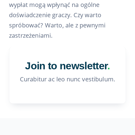
wypłat mogą wpłynąć na ogólne
doświadczenie graczy. Czy warto
spróbować? Warto, ale z pewnymi
zastrzeżeniami.
Join to newsletter
.
Curabitur ac leo nunc vestibulum.