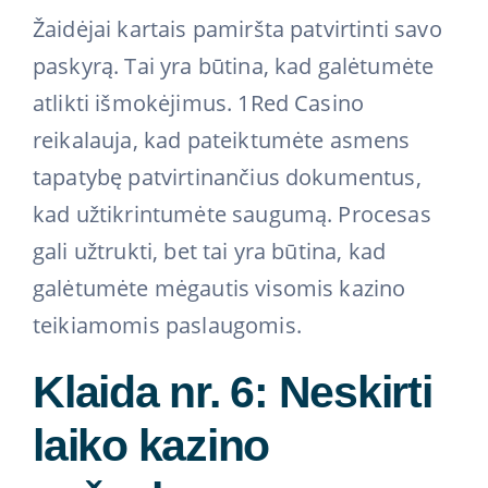
Žaidėjai kartais pamiršta patvirtinti savo
paskyrą. Tai yra būtina, kad galėtumėte
atlikti išmokėjimus. 1Red Casino
reikalauja, kad pateiktumėte asmens
tapatybę patvirtinančius dokumentus,
kad užtikrintumėte saugumą. Procesas
gali užtrukti, bet tai yra būtina, kad
galėtumėte mėgautis visomis kazino
teikiamomis paslaugomis.
Klaida nr. 6: Neskirti
laiko kazino