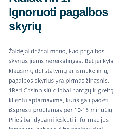
Ignoruoti pagalbos
skyrių
Žaidėjai dažnai mano, kad pagalbos
skyrius jiems nereikalingas. Bet jei kyla
klausimų dėl statymų ar išmokėjimų,
pagalbos skyrius yra pirmas žingsnis.
1Red Casino siūlo labai patogų ir greitą
klientų aptarnavimą, kuris gali padėti
išspręsti problemas per 10-15 minučių.
Prieš bandydami ieškoti informacijos