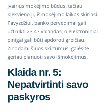
įvairius mokėjimo būdus, tačiau
kiekvieno jų išmokėjimo laikas skiriasi.
Pavyzdžiui, banko pervedimai gali
užtrukti 23-47 valandas, o elektroniniai
pinigai gali būti apdoroti greičiau.
Žinodami šiuos skirtumus, galėsite
geriau planuoti savo išmokėjimus.
Klaida nr. 5:
Nepatvirtinti savo
paskyros