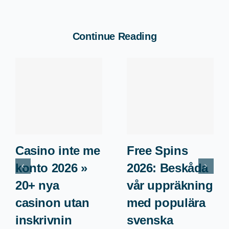
Continue Reading
Casino inte me
Free Spins
konto 2026 »
2026: Beskåda
20+ nya
vår uppräkning
casinon utan
med populära
inskrivnin
svenska