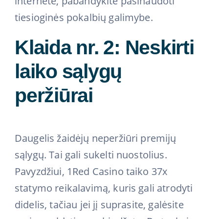
internete, pabandykite pasinaudoti
tiesioginės pokalbių galimybe.
Klaida nr. 2: Neskirti
laiko sąlygų
peržiūrai
Daugelis žaidėjų neperžiūri premijų
sąlygų. Tai gali sukelti nuostolius.
Pavyzdžiui, 1Red Casino taiko 37x
statymo reikalavimą, kuris gali atrodyti
didelis, tačiau jei jį suprasite, galėsite