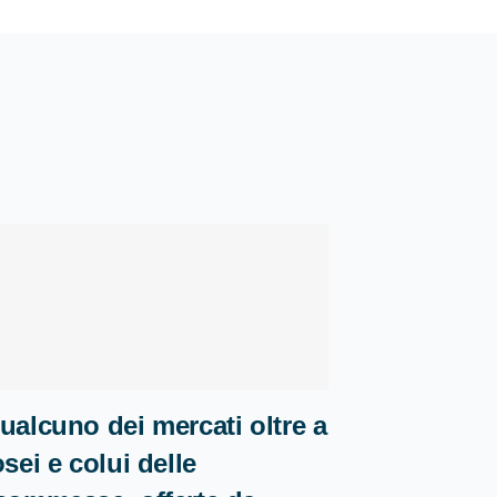
ualcuno dei mercati oltre a
osei e colui delle