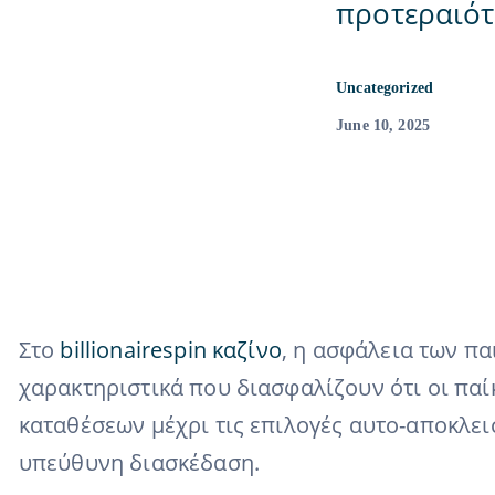
προτεραιότ
Uncategorized
June 10, 2025
Στο
billionairespin καζίνο
, η ασφάλεια των πα
χαρακτηριστικά που διασφαλίζουν ότι οι πα
καταθέσεων μέχρι τις επιλογές αυτο-αποκλε
υπεύθυνη διασκέδαση.