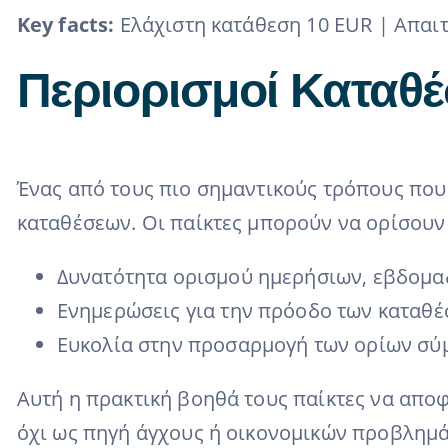
Key facts:
Ελάχιστη κατάθεση 10 EUR | Απαιτ
Περιορισμοί Καταθ
Ένας από τους πιο σημαντικούς τρόπους που τ
καταθέσεων. Οι παίκτες μπορούν να ορίσουν 
Δυνατότητα ορισμού ημερήσιων, εβδομαδ
Ενημερώσεις για την πρόοδο των καταθέ
Ευκολία στην προσαρμογή των ορίων σύμ
Αυτή η πρακτική βοηθά τους παίκτες να αποφ
όχι ως πηγή άγχους ή οικονομικών προβλημ