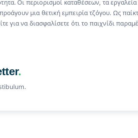
ητα. Οι περιορισμοί καταθέσεων, τα εργαλεία 
προάγουν μια θετική εμπειρία τζόγου. Ως παίκτ
είτε για να διασφαλίσετε ότι το παιχνίδι παραμ
tter
.
stibulum.