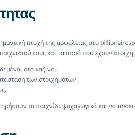
τητας
ημαντική πτυχή της ασφάλειας στο billionairesp
 παιχνιδιού τους και τα ποσά που έχουν στοιχη
δεμένοι στο καζίνο.
ατάσταση των στοιχημάτων.
ος.
τηρήσουν το παιχνίδι ψυχαγωγικό και να προει