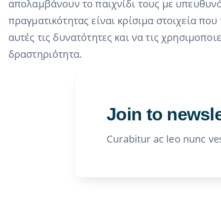
απολαμβάνουν το παιχνίδι τους με υπευθυνότ
πραγματικότητας είναι κρίσιμα στοιχεία που 
αυτές τις δυνατότητες και να τις χρησιμοποι
δραστηριότητα.
Join to newsle
Curabitur ac leo nunc ve