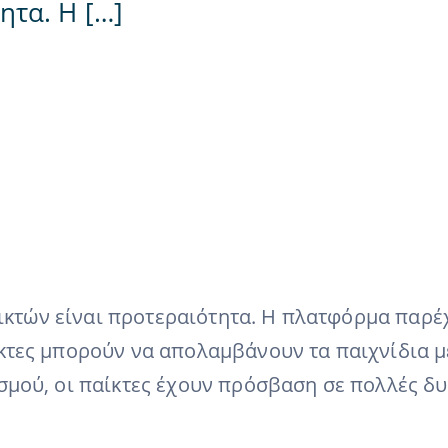
ητα. Η […]
ικτών είναι προτεραιότητα. Η πλατφόρμα παρέχ
ίκτες μπορούν να απολαμβάνουν τα παιχνίδια 
ισμού, οι παίκτες έχουν πρόσβαση σε πολλές δ