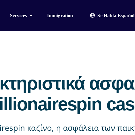
Services
Immigration
Se Habla Español
κτηριστικά ασφα
illionairespin ca
airespin καζίνο, η ασφάλεια των παικ