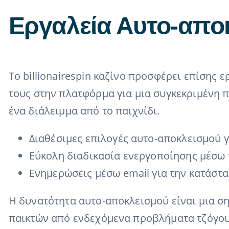
Εργαλεία Αυτο-απο
Το billionairespin καζίνο προσφέρει επίσης
τους στην πλατφόρμα για μια συγκεκριμένη π
ένα διάλειμμα από το παιχνίδι.
Διαθέσιμες επιλογές αυτο-αποκλεισμού γ
Εύκολη διαδικασία ενεργοποίησης μέσω 
Ενημερώσεις μέσω email για την κατάστ
Η δυνατότητα αυτο-αποκλεισμού είναι μια σ
παικτών από ενδεχόμενα προβλήματα τζόγου