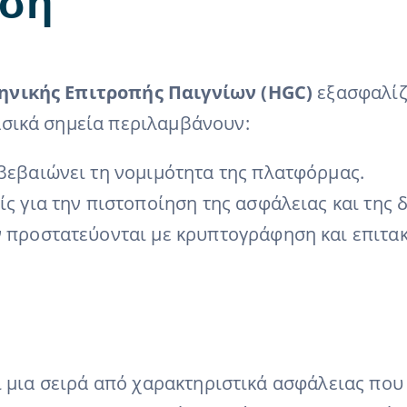
ηση
ηνικής Επιτροπής Παιγνίων (HGC)
εξασφαλίζε
ασικά σημεία περιλαμβάνουν:
βεβαιώνει τη νομιμότητα της πλατφόρμας.
ίς για την πιστοποίηση της ασφάλειας και της 
ν προστατεύονται με κρυπτογράφηση και επιτακ
ει μια σειρά από χαρακτηριστικά ασφάλειας που