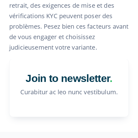
retrait, des exigences de mise et des
vérifications KYC peuvent poser des
problèmes. Pesez bien ces facteurs avant
de vous engager et choisissez
judicieusement votre variante.
Join to newsletter
.
Curabitur ac leo nunc vestibulum.