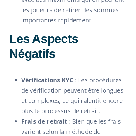
les joueurs de retirer des sommes
importantes rapidement.
Les Aspects
Négatifs
Vérifications KYC
: Les procédures
de vérification peuvent être longues
et complexes, ce qui ralentit encore
plus le processus de retrait.
Frais de retrait
: Bien que les frais
varient selon la méthode de