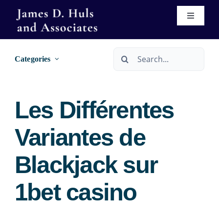
Skip
Toggle
to
Navigati
content
Home
Search
Categories
for:
About
Les Différentes
Services
Variantes de
Immigration
Real Estate Services
Blackjack sur
Se Habla Español
Wills & Trusts
1bet casino
Forms
Bankruptcy Services