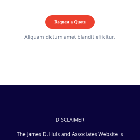
Request a Quote
Aliquam dictum amet blandit efficitur.
DISCLAIMER
The James D. Huls and Associates Website is