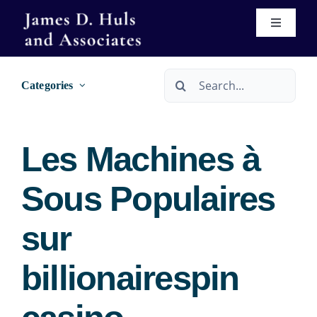
Skip
Toggle
to
Navigati
content
Home
Search
Categories
for:
About
Les Machines à
Services
Sous Populaires
Immigration
Real Estate Services
sur
Se Habla Español
Wills & Trusts
billionairespin
Forms
Bankruptcy Services