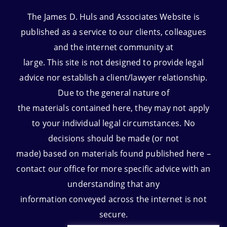
The James D. Huls and Associates Website is
published as a service to our clients, colleagues
and the internet community at
large. This site is not designed to provide legal
advice nor establish a client/lawyer relationship.
Due to the general nature of
the materials contained here, they may not apply
to your individual legal circumstances. No
decisions should be made (or not
made) based on materials found published here –
contact our office for more specific advice with an
understanding that any
information conveyed across the internet is not
secure.