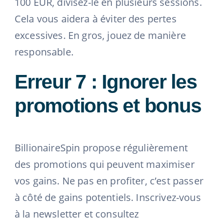
100 EUR, divisez-le en plusieurs sessions.
Cela vous aidera à éviter des pertes
excessives. En gros, jouez de manière
responsable.
Erreur 7 : Ignorer les
promotions et bonus
BillionaireSpin propose régulièrement
des promotions qui peuvent maximiser
vos gains. Ne pas en profiter, c’est passer
à côté de gains potentiels. Inscrivez-vous
à la newsletter et consultez