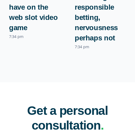
have on the
responsible
web slot video
betting,
game
nervousness
7:34 pm
perhaps not
7:34 pm
Get a personal
consultation
.