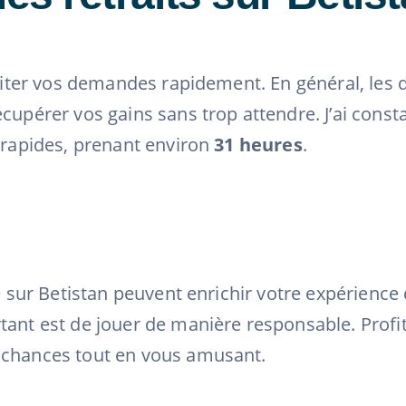
raiter vos demandes rapidement. En général, les 
cupérer vos gains sans trop attendre. J’ai consta
s rapides, prenant environ
31 heures
.
e sur Betistan peuvent enrichir votre expérience 
ant est de jouer de manière responsable. Profite
 chances tout en vous amusant.