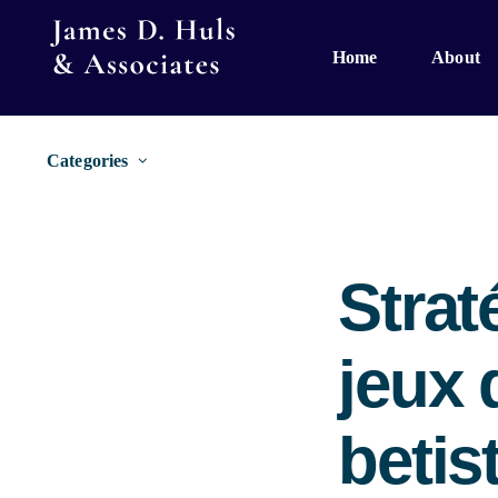
Skip
to
Home
About
content
Categories
Strat
jeux 
betis