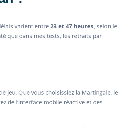
délais varient entre
23 et 47 heures
, selon le
té que dans mes tests, les retraits par
de jeu. Que vous choisissiez la Martingale, le
z de l’interface mobile réactive et des