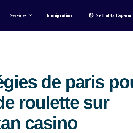
Services
Immigration
Se Habla Español
égies de paris po
de roulette sur
tan casino