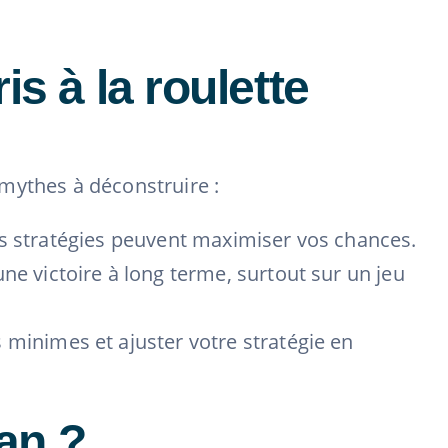
s à la roulette
s mythes à déconstruire :
ines stratégies peuvent maximiser vos chances.
e victoire à long terme, surtout sur un jeu
minimes et ajuster votre stratégie en
tan ?