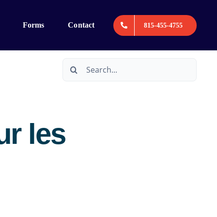
Forms
Contact
815-455-4755
Search
for:
ur les