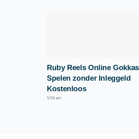
Ruby Reels Online Gokkas
Spelen zonder Inleggeld
Kostenloos
5:58 am