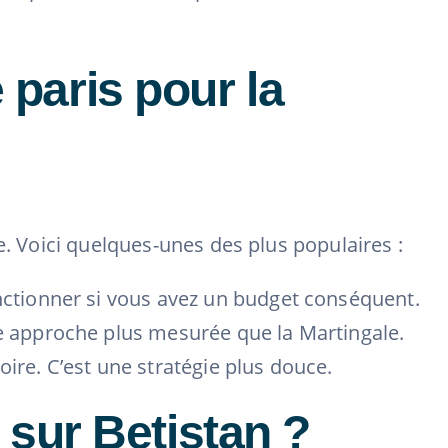
 paris pour la
e. Voici quelques-unes des plus populaires :
nctionner si vous avez un budget conséquent.
e approche plus mesurée que la Martingale.
ire. C’est une stratégie plus douce.
sur Betistan ?