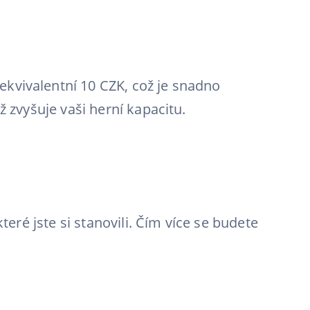
kvivalentní 10 CZK, což je snadno
ž zvyšuje vaši herní kapacitu.
teré jste si stanovili. Čím více se budete