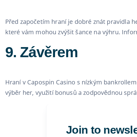
Před započetím hraní je dobré znát pravidla her
které vám mohou zvýšit šance na výhru. Infor
9. Závěrem
Hraní v Capospin Casino s nízkým bankrollem
výběr her, využití bonusů a zodpovědnou spr
Join to newsle