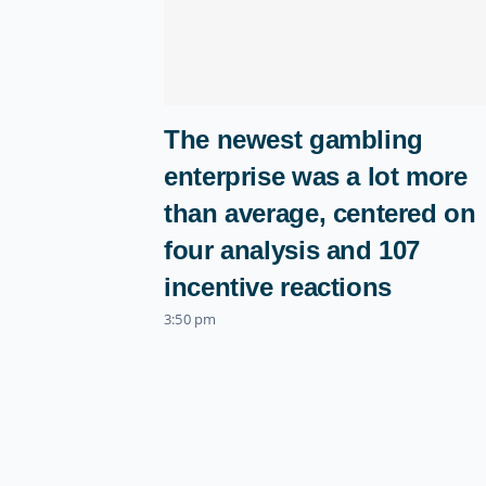
The newest gambling
enterprise was a lot more
than average, centered on
four analysis and 107
incentive reactions
3:50 pm