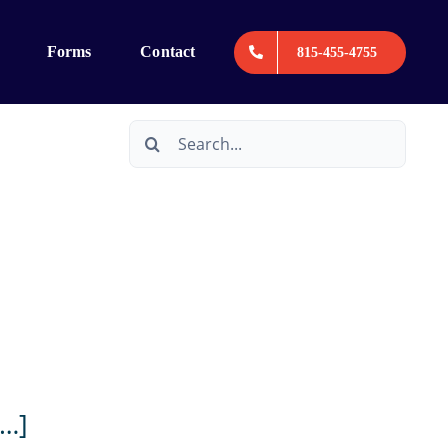
Forms
Contact
815-455-4755
Search
for:
[…]