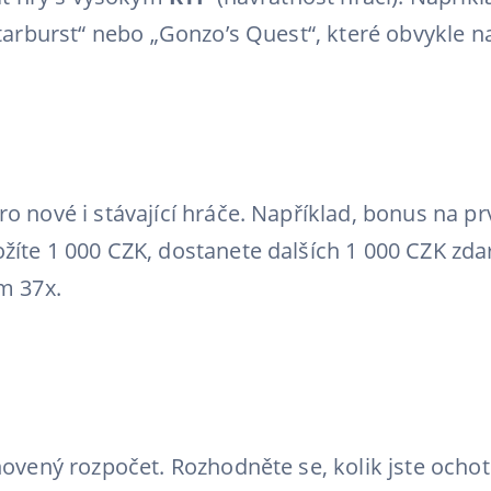
tarburst“ nebo „Gonzo’s Quest“, které obvykle na
o nové i stávající hráče. Například, bonus na p
ožíte 1 000 CZK, dostanete dalších 1 000 CZK z
m 37x.
ovený rozpočet. Rozhodněte se, kolik jste ochot