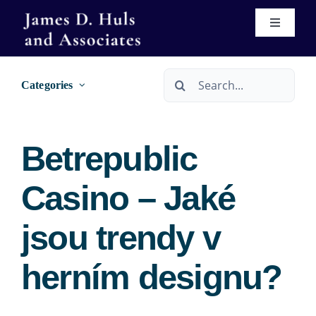
Skip
Toggle
to
Navigati
content
Home
Search
Categories
for:
About
Betrepublic
Services
Casino – Jaké
Immigration
Real Estate Services
jsou trendy v
Se Habla Español
Wills & Trusts
herním designu?
Forms
Bankruptcy Services