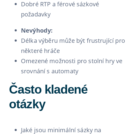
Dobré RTP a férové sázkové
požadavky
Nevýhody:
Délka výběru může být frustrující pro
některé hráče
Omezené možnosti pro stolní hry ve
srovnání s automaty
Často kladené
otázky
Jaké jsou minimální sázky na