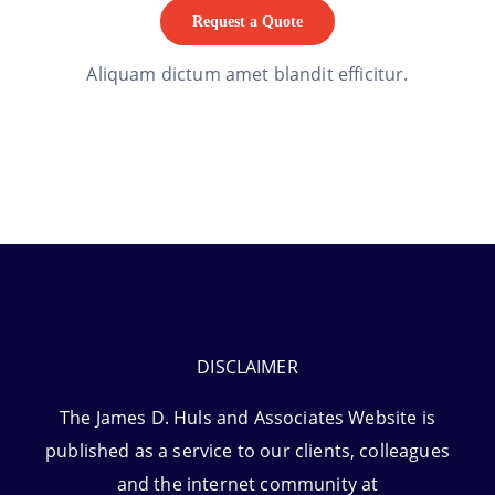
Request a Quote
Aliquam dictum amet blandit efficitur.
DISCLAIMER
The James D. Huls and Associates Website is
published as a service to our clients, colleagues
and the internet community at