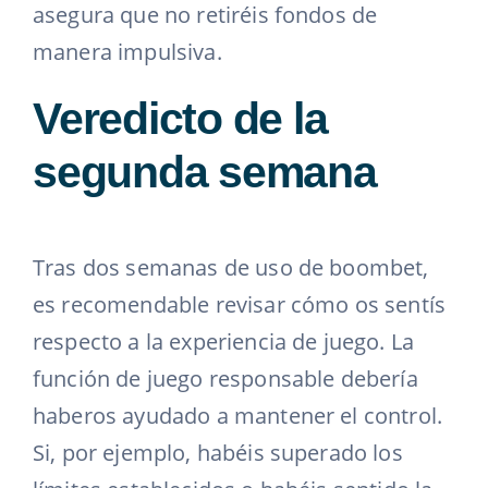
asegura que no retiréis fondos de
manera impulsiva.
Veredicto de la
segunda semana
Tras dos semanas de uso de boombet,
es recomendable revisar cómo os sentís
respecto a la experiencia de juego. La
función de juego responsable debería
haberos ayudado a mantener el control.
Si, por ejemplo, habéis superado los