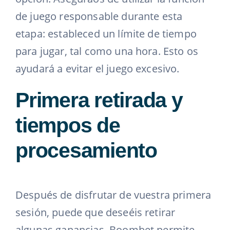
de juego responsable durante esta
etapa: estableced un límite de tiempo
para jugar, tal como una hora. Esto os
ayudará a evitar el juego excesivo.
Primera retirada y
tiempos de
procesamiento
Después de disfrutar de vuestra primera
sesión, puede que deseéis retirar
algunas ganancias. Boombet permite