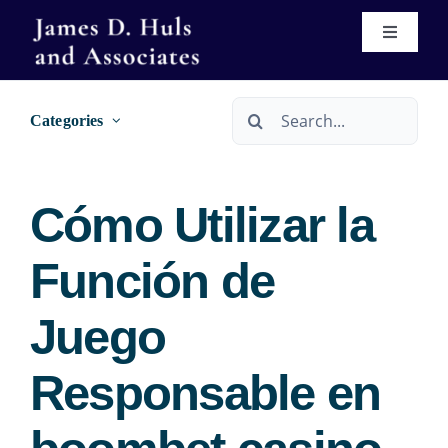
Skip
Toggle
to
Navigati
content
Home
Search
Categories
for:
About
Cómo Utilizar la
Services
Función de
Immigration
Real Estate Services
Juego
Se Habla Español
Wills & Trusts
Responsable en
Forms
Bankruptcy Services