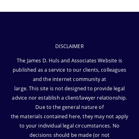
DISCLAIMER
The James D. Huls and Associates Website is
published as a service to our clients, colleagues
and the internet community at
large. This site is not designed to provide legal
advice nor establish a client/lawyer relationship.
Due to the general nature of
the materials contained here, they may not apply
to your individual legal circumstances. No
decisions should be made (or not