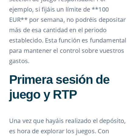
ejemplo, si fijáis un límite de **100
EUR** por semana, no podréis depositar
más de esa cantidad en el periodo
establecido. Esta función es fundamental
para mantener el control sobre vuestros
gastos.
Primera sesión de
juego y RTP
Una vez que hayáis realizado el depósito,
es hora de explorar los juegos. Con