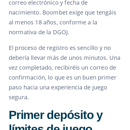
correo electrónico y fecha de
nacimiento. Boombet exige que tengáis
al menos 18 años, conforme a la
normativa de la DGOJ.
El proceso de registro es sencillo y no
debería llevar más de unos minutos. Una
vez completado, recibiréis un correo de
confirmación, lo que es un buen primer
paso hacia una experiencia de juego
segura.
Primer depósito y
límites de juego