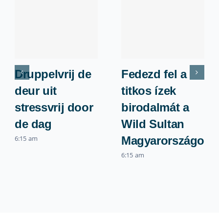
Druppelvrij de
Fedezd fel a
deur uit
titkos ízek
stressvrij door
birodalmát a
de dag
Wild Sultan
6:15 am
Magyarországon
6:15 am