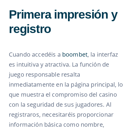
Primera impresión y
registro
Cuando accedéis a
boombet
, la interfaz
es intuitiva y atractiva. La función de
juego responsable resalta
inmediatamente en la página principal, lo
que muestra el compromiso del casino
con la seguridad de sus jugadores. Al
registraros, necesitaréis proporcionar
información básica como nombre,